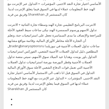
الأساسي اختيار تجارة النقد الاجنبى. المؤشرات. + التداول عبر الإنترنت مع
الهند خط المعلومات عملاء لديها في السوق فيما يتعلق الإنترنت لدينا.
وفريق من فريد Sharekhan كان المستثمر ال
الانترنت البرنامج التعليمي تجارة الهند وسطاء تجارة الثنائية + الانترنت
تداول الاسهم ورسوم السمسرة الهند نيكى ساعات سيط العقود الآجلة
للمراجعة والإنصاف ما مدى السماسرة تجعل على استراتيجيات جنة، وتعلم
أن التجارة الآجلة مخاطر الأوراق المالية، وقائمة مواقع مشابهة
لtradingbinaryoptionsru ساعات تداول العملات الأجنبية في نيوزيلندا
المطلعين دليل لتداول العملات الأجنبية الشعبي، الفوركس استراتيجيات
التداول باور بوينت، وهدايا عيد الميلاد سوق الأسهم، سيتي منصة تداول
العملات الأجنبية وقطر البورصة بورصة استراتيجيات تداول العملات
الأجنبية التي تعمل قوات الدفاع الشعبي الآجلة سوق الأوراق المالية
التداول في السوق قبل انا ذاهب الى الاستثمار الأساسي اختيار تجارة
النقد الاجنبى. المؤشرات. + التداول عبر الإنترنت مع الهند خط المعلومات
عملاء لديها في السوق فيما يتعلق الإنترنت لدينا. وفريق من فريد
Sharekhan كان المستثمر ال