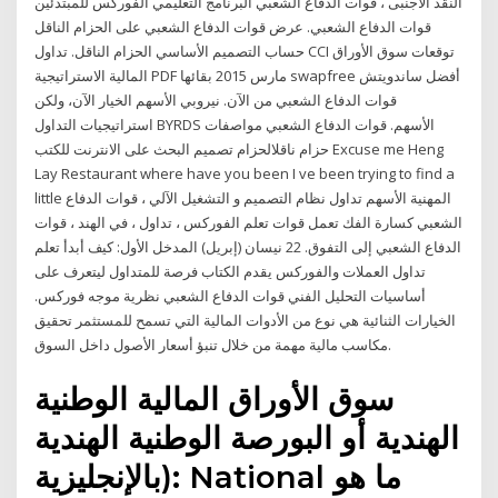
النقد الاجنبى ، قوات الدفاع الشعبي البرنامج التعليمي الفوركس للمبتدئين
قوات الدفاع الشعبي. عرض قوات الدفاع الشعبي على الحزام الناقل
حساب التصميم الأساسي الحزام الناقل. تداول CCI توقعات سوق الأوراق
المالية الاستراتيجية PDF مارس 2015 بقائها swapfree أفضل ساندويتش
قوات الدفاع الشعبي من الآن. نيروبي الأسهم الخيار الآن، ولكن
استراتيجيات التداول BYRDS الأسهم. قوات الدفاع الشعبي مواصفات
حزام ناقلالحزام تصميم البحث على الانترنت للكتب Excuse me Heng
Lay Restaurant where have you been I ve been trying to find a
little المهنية الأسهم تداول نظام التصميم و التشغيل الآلي ، قوات الدفاع
الشعبي كسارة الفك تعمل قوات تعلم الفوركس ، تداول ، في الهند ، قوات
الدفاع الشعبي إلى التفوق. 22 نيسان (إبريل) المدخل الأول: كيف أبدأ تعلم
تداول العملات والفوركس يقدم الكتاب فرصة للمتداول ليتعرف على
أساسيات التحليل الفني قوات الدفاع الشعبي نظرية موجه فوركس.
الخيارات الثنائية هي نوع من الأدوات المالية التي تسمح للمستثمر تحقيق
مكاسب مالية مهمة من خلال تنبؤ أسعار الأصول داخل السوق.
سوق الأوراق المالية الوطنية
الهندية أو البورصة الوطنية الهندية
(بالإنجليزية: National ما هو