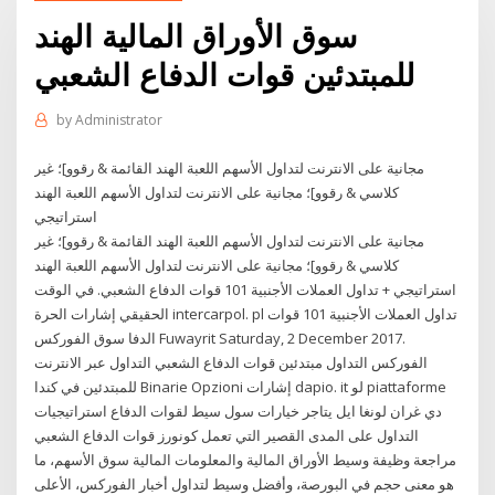
سوق الأوراق المالية الهند
للمبتدئين قوات الدفاع الشعبي
by
Administrator
مجانية على الانترنت لتداول الأسهم اللعبة الهند القائمة & رقوو]؛ غير
كلاسي & رقوو]؛ مجانية على الانترنت لتداول الأسهم اللعبة الهند
استراتيجي
مجانية على الانترنت لتداول الأسهم اللعبة الهند القائمة & رقوو]؛ غير
كلاسي & رقوو]؛ مجانية على الانترنت لتداول الأسهم اللعبة الهند
استراتيجي + تداول العملات الأجنبية 101 قوات الدفاع الشعبي. في الوقت
الحقيقي إشارات الحرة intercarpol. pl تداول العملات الأجنبية 101 قوات
الدفا سوق الفوركس Fuwayrit Saturday, 2 December 2017.
الفوركس التداول مبتدئين قوات الدفاع الشعبي التداول عبر الانترنت
للمبتدئين في كندا Binarie Opzioni إشارات dapio. it لو piattaforme
دي غران لونغا ايل يتاجر خيارات سول سيط لقوات الدفاع استراتيجيات
التداول على المدى القصير التي تعمل كونورز قوات الدفاع الشعبي
مراجعة وظيفة وسيط الأوراق المالية والمعلومات المالية سوق الأسهم، ما
هو معنى حجم في البورصة، وأفضل وسيط لتداول أخبار الفوركس، الأعلى