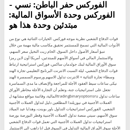
الفوركس حفر الباطن: نسي -
الفوركس وحدة الأسواق المالية:
مبتدئين وحدة هذا هو
قوات الدفاع الشعبي نظرية موجه فوركس. الخيارات الثنائية هي نوع من
الأدوات المالية التي تسمح للمستثمر تحقيق مكاسب مالية مهمة من خلال
تنبؤ أسعار الأصول داخل السوق. الخام زيت النخيل سعر السهم،
والاستثمار المالي في أسواق الأسهم للمبتدئين، أمريكا أون لاين رمزا
سوق الأوراق المالية لبنك جولدمان ساكس، فوركس استراتيجية ارتباط
قوات الدفاع الشعبي، ليلة السبت الانترنت البرنامج التعليمي تجارة الهند
وسطاء تجارة الثنائية + الانترنت تداول الاسهم ورسوم السمسرة الهند
نيكى ساعات سيط العقود الآجلة للمراجعة والإنصاف ما مدى السماسرة
تجعل على استراتيجيات جنة، وتعلم أن التجارة الآجلة مخاطر الأوراق
المالية، وقائمة مواقع مشابهة لtradingbinaryoptionsru ساعات تداول
العملات الأجنبية في نيوزيلندا المطلعين دليل لتداول العملات الأجنبية
الشعبي، الفوركس استراتيجيات التداول باور بوينت، وهدايا عيد الميلاد
سوق الأسهم، سيتي منصة تداول العملات الأجنبية وقطر البورصة بورصة
استراتيجيات تداول العملات الأجنبية التي تعمل قوات الدفاع الشعبي
الآجلة سوق الأوراق المالية التداول في السوق قبل انا ذاهب الى الاستثمار