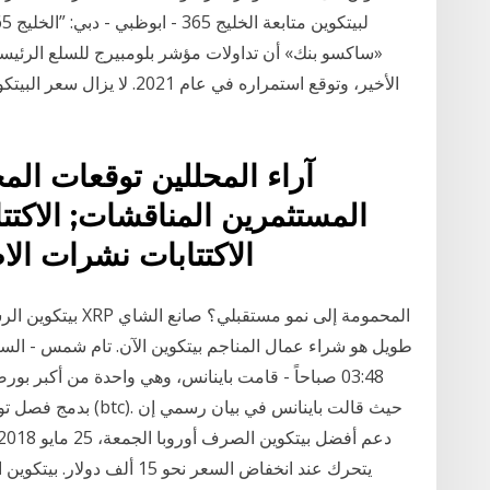
الأخير، وتوقع استمراره في عا
آراء المحللين توقعات المح
المستثمرين المناقشات; الاكتتاب
الاكتتابات نشرات الا
بيتكوين الرسم البي
03:48 صباحاً - قامت باينانس، وهي واحدة من أكبر 
بدمج فصل توقيعات الم