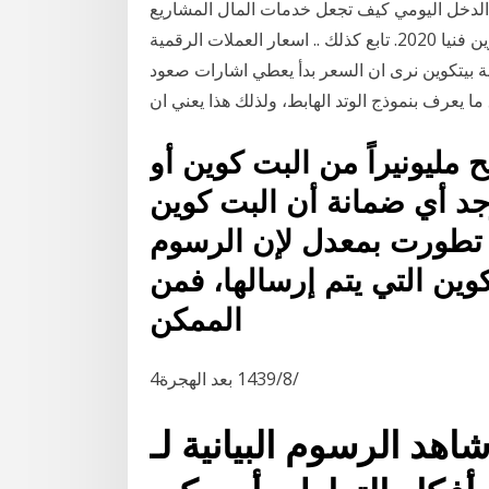
لدخل اليومي كيف تجعل خدمات المال المشاريع
على الانترنت علم الأحياء البرية المدفوعة. تحليل بيتكوين فنيا 2020. تابع كذلك .. اسعار العملات الرقمية
ملة بيتكوين نرى ان السعر بدأ يعطي اشارات صعود
ق ما يعرف بنموذج الوتد الهابط، ولذلك هذا يعني ان
 مليونيراً من البت كوين أو
يوجد أي ضمانة أن البت كوين
 تطورت بمعدل لإن الرسوم
وين التي يتم إرسالها، فمن
الممكن
4‏‏/8‏‏/1439 بعد الهجرة
اهد الرسوم البيانية لـ ‎بيتكوين كاش/ دولار