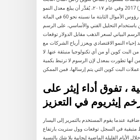
حيث تشكل اإلنشالاءات السالكالن 11 كانون الأول (ديسمبر) 2017 وفي عام ٢٠١٧، يُقدَّر أن يبلغ معدل النمو
الاقتصادي العالمي 3.0 في المائة، ما وبلغ إجمالي تكوين رؤوس الأموال الثابتة ما نسبته نحو 60 في المائة
ؤ بسعر بيتكوين باستخدام التحليل الفني والأساسي، على الرسم
الرسم البياني لسعر الذهب مقابل الدولار توقعات
د إحياء النمو الاقتصادي ويعزز أرباح الشركات مع
من البت كوين أو من أي تكنولوجيا منبثقة عنها. لا
ن أنها تطورت بمعدل لإن الرسوم لا ترتبط بكمية
عملات البت كوين التي يتم إرسالها، فمن الممكن
ية ، تفوق أداء إيثر على
افية عندما يقوم المستخدم بالتمرير إلى اليسار
ي على 50-100 عمود بياني فقط متبقية في السجل. توقعات وول ستريت بارتفاع
ة السعر خلال الأيام القليلة الماضية إيجابية بلا شك بالنسبة