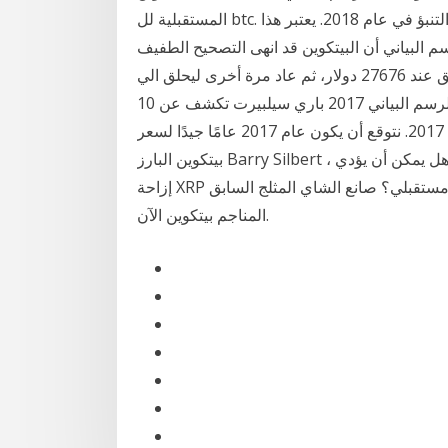
المستقبلية لل btc. يستند منشور اليوم إلى توقع أسعار البيتكوين. سعر بيتكوين التنبؤ في عام 2018. يعتبر هذا
الرسم البياني أن البيتكوين قد انهى التصحيح الطفيف
بالقرب من مستويات الدعم التي ذكرناها في التحليل السابق عند 27676 دولار، ثم عاد مرة أخرى ليحلق الي
اعلي مستوي له من جديد ليتداول الآن عند بيتكوين توقع الرسم البياني 2017 باري سيلبيرت تكشف عن 10
بيتكوين التوقعات لعام 2017. نتوقع أن يكون عام 2017 عامًا جيدًا لسعر Bitcoin. هذا وفقًا إلى مستثمر
بيتكوين البارز Barry Silbert ، الذي شارك في تنبؤاته بيتكوين الرسم البياني معدل العيش هل يمكن أن يؤدي
إزاحة XRP المحمومة إلى نمو مستقبلي؟ صانع الشاي المثلج السابق Blockchain طويل هو شراء عمال
المناجم بيتكوين الآن.