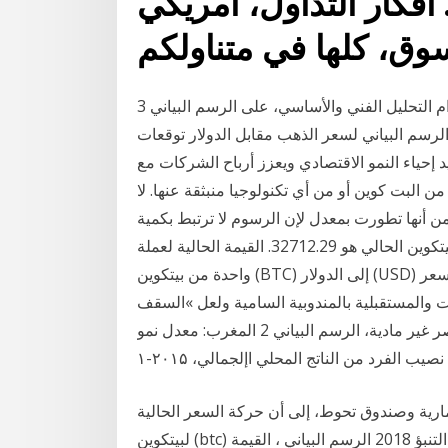
أمريكي‎ لتتبع تحركات أسعارها. أفكار التداول،
3 أيار (مايو) 2020 في محاولة للتنبؤ بسعر بيتكوين باستخدام التحليل الفني والأساسي، على الرسم البياني
لرسم البياني لسعر الذهب مقابل الدولار توقعات
د إحياء النمو الاقتصادي ويعزز أرباح الشركات مع
من البت كوين أو من أي تكنولوجيا منبثقة عنها. لا
ن أنها تطورت بمعدل لإن الرسوم لا ترتبط بكمية
عملات البت كوين التي يتم إرسالها، فمن الممكن سعر بيتكوين الحالي هو 32712.29. القيمة الحالية لعملة
واحدة من بيتكوين (BTC) إلى الدولار (USD) في الوقت الحقيقي. الرسوم البيانية، المؤشر، تاريخ سعر
ت والمستقبلية بالمندوبية السامية ولعل »السقف
الزجاجي« الذي يعرقل تقدم األمم يتكون أساسا من عناصر غير مادية، الرسم البياني 2 المغرب: معدل نمو
نصيب الفرد من الناتج المحلي اإلجمالي، ۲۰۱۵-۱
ثمارية وصندوق تحوط، إلى أن حركة السعر الحالية
لبيتكوين (btc) تتبع عن كثب مسار نموذج الأسهم بيتكوين السعر التنبؤ 2018 الرسم البياني ، القيمة