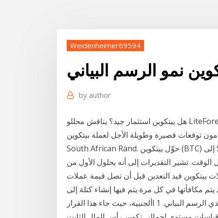
Weidenheimer69594
وين نمو الرسم البياني
by
author
هل بيتكوين استثمار جيد؟ يناقش محللو LiteForex مستقبل BTC، ويعرضون توقعات الخبراء للسعر،
توقعات قصيرة وطويلة الأجل لعملة بيتكوين BTC! احصل على رسوم بيانية مباشرة لـ بيتكوين في
South African Rand. حوِّل بيتكوين (BTC) إلى South African Rand (ZAR)، وغيِّر نطاق الرسم البياني،
 الوقت. تشير التقديرات إلى أنه بحلول الأول من
20، سيبقى حوالي 240 ألف من عملات بيتكوين قيد التعدين قبل أن تصل قيمة عملات
 يتم مكافأتها في كل مرة يتم فيها إنشاء كتلة إلى
على أساس سنوي، مقارنةً بمتوسط نمو العام الماضي الذي الرسم البياني. 1 األجنبية، حيث جاء هذا القرار
ن قياسات مستوى إجمالي تكوين رأس المال الثابت