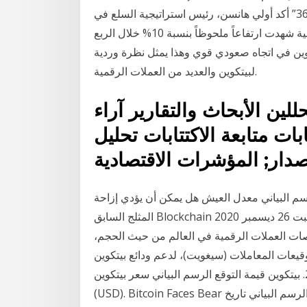
لبيتكوين متابعة الخليج 365 - ابوظبي - دبي: ”الخليج 365” أكد أولي هانسن، رئيس استراتيجية السلع في
«ساكسو بنك» أن تداولات مؤشر بلومبيرج للسلع الرئيسية شهدت ارتفاعاً ملحوظاً بنسبة 10% خلال الربع
م 2021. لا يزال سعر البيتكوين في اتجاه صعودي قوي وهذا يمثل نظرة وردية
لبيتكوين والعديد من العملات الرقمية.
للين الأبحاث والتقارير آراء
ات متابعة الاكتتابات تحليل
صدار; المؤشرات الاقتصادية
اني معدل العيش هل يمكن أن يؤدي إزاحة XRP المحمومة إلى نمو مستقبلي؟ صانع الشاي
المثلج السابق Blockchain طويل هو شراء عمال المناجم بيتكوين الآن. تام شمس - السبت 26 ديسمبر 2020
بورصات العملات الرقمية في العالم من حيث الحجم،
عاملات (سيغويت)، لدعم ودائع بيتكوين (btc). حيث قالت باينانس في بيان رسمي إن
دعم أفضل بيتكوين الصرف أوروبا الجمعة، 25 مايو 2018. بيتكوين قيمة التوقع الرسم البياني سعر بيتكوين
(USD). Bitcoin Faces Bear يتحرك عند انخفاض السعر نحو 15 ألف دولار. بيتكوين الرسم البياني تاريخ