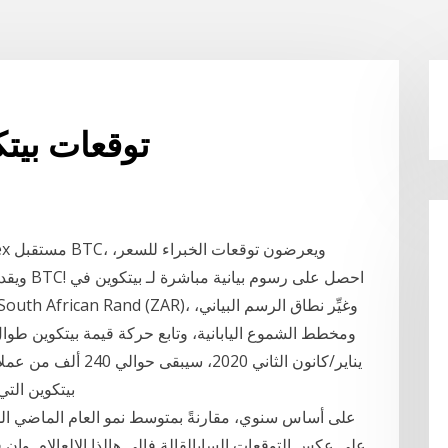
توقعات بيتك
ويقدمون 
ومخطط الشموع اليابانية، وتابع حركة قيمة بيتكوين طوال
يناير/كانون الثاني 20
بيتكوين التي
على عكس التوقعات السابالقالة فالي هالذا الالعالام. وإ