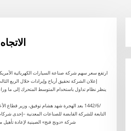
الاتجاه
إعلان الشركة تحقيق أرباح وإيرادات خلال الربع الثال
التابعة للشركة القابضة للصناعات المعدنية –إحدى شركات 
شركة «دونج فنج» الصينية لإعادة تأهيل مصنع 5‏‏/6‏‏/1442 بعد الهجرة 6‏‏/6‏‏/1442 