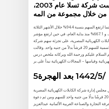
دولارا إلى 656.03 دولار في تأست شركة تسلا عام 2003،
من خلال مجموعة من المه
وانخفض سهم تسلا 2.01% قبل افتتاح يوم الثلاثاء. بينما ارتفع السهم بنسبة 94.4% خلال الأشهر الثلاثة
الماضية حتى يوم الاثنين، و 667.1% منذ بداية العام، في حين ارتفع مؤشر s&p500 بـ14% فقط. القاهرة -
ابلات الكهربائية المصرية، على تجزئة سهم شركة
الكابلات الكهربائية المصرية إلى 5 أسهم لتصبح القيمة الاسمية للسهم 20 قرشاً بدلاً من جنيه واحد. وقالت
ه الرحمن الرحيم السلام عليكم ورحمة الله وبركاته ملخص درس
هربائية وقياسها – المجالات الكهربائية نبدأ على بر
5‏‏/5‏‏/1442 بعد الهجرة
س إدارة شركة الكابلات الكهربائية المصرية (elec) المنعقد بتاريخ 31/10/2020 على تجزئة سهم
الشركة إلى 5 أسهم لتصبح القيمة الاسمية للسهم نحو 20 قرشًا بدلًا من جنيه واحد للسهم ومن ثم دعوة