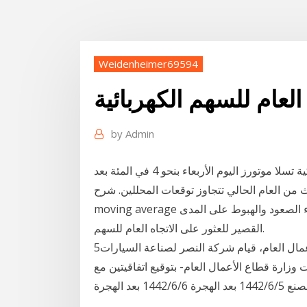
Weidenheimer69594
 العام للسهم الكهربائية
by
Admin
ارتفع سعر سهم شركة صناعة السيارات الكهربائية الأمريكية تسلا موتورز اليوم الأربعاء بنحو 4 في المئة بعد
ث من العام الحالي تتجاوز توقعات المحللين. شرح
moving average ينظر نظام تداول باستخدام المتوسط المتحرك إلى ما وراء الصعود والهبوط على المدى
القصير للعثور على الاتجاه العام للسهم.
5‏‏/6‏‏/1442 بعد الهجرة شهد هشام توفيق، وزير قطاع الأعمال العام، قيام شركة النصر لصناعة السيارات
وزارة قطاع الأعمال العام- بتوقيع اتفاقيتين مع
بعد الهجرة