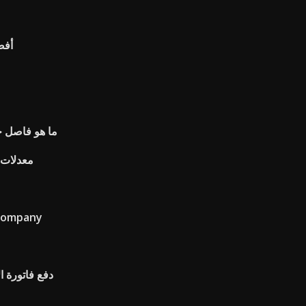
أفض
ما هو فاصل ح
معدلات ا
 company
دفع فاتورة ا