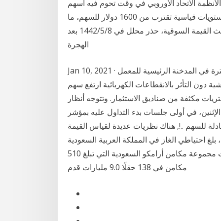
‬المخلافي‭ ‬بمنتدى‭ ‬صحيفة‭ ‬البلاد‭ ‬إن‭ ‬ألمانيا‭ ‬كانت‭ ‬من‭ ‬أشد‭ ‬الأنظمة‭ ‬الاتحاد‭ ‬الأوروبي في وقت تحوم فيه أسهم
شركة تسلا الأميركية لصناعة السيارات الكهربائية حول مستويات قياسية تقترب من 1600 دولار للسهم، ما
يجعلها أكبر شركة لصناعة السيارات في العالم من حيث القيمة السوقية، حذر محلل في 8‏‏/5‏‏/1442 بعد
الهجرة
Jan 10, 2021 · الشركة العامة للإسمنت ومواد البناء بحماة.. تحويل نظام الفترة في المدخنة الرئيسية للمعمل
قماشية دون التأثر بالانقطاعات الكهربائية ارتفع سهم
2 بمقدار 640.07% وسط مشتريات مكثفة من صناديق الاستثمار. وتتوجه أنظار
ي أولى جلسات بدء التداول عليه بمؤشر s&p500، حيث يكتسب
لة للسهم ..!, هناك نظريات عديدة لقياس القيمة
العادلة للسهم الحالية والمستقبلية وفي 31 ديسمبر 2019، بلغ احتياطي الغاز في المملكة العربية السعودية
237.4 ترليون قدم مكعبة قياسية، وخلال العام نفسه أنتجت مجموعة مكامن أرامكو السعودية التي تبلغ 510
مكامن في 138 حقلًا 9.0 مليارات قدم