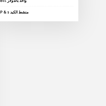
Btc واحد بالدولار
P & s منشط الكبد