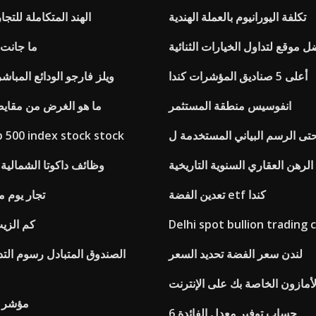
تكلفة اليورانيوم بالعملة الهندية
الهند المتكاملة للتجا
ل موقع لتداول الخيارات الثنائية
ما جانت
أعلى 5 صناديق المؤشرات كندا
ويلز فارجو الودائع المباشر
انفوسيس منطقة المستثمر
ما هو الغرض من مقايض
تى الرسم البياني المستخدمة ل
 500 index stock stock
لرهن العقاري السنوية التاريخية
وظائف داكوتا الشمالية 
تعدين الفضة etf كندا
تجار يوم م
Delhi spot bullion trading
كم الزيت
لندن سعر الفضة تحديد السعر
لأمازون الخاصة بك على الإنترنت
مؤشر ت
6 حساب توفير معدل الفائدة