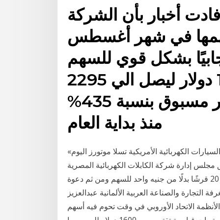
ادت أخبار بأن الشركة
مها في شهر أغسطس
جابيًا بشكل قوي للسهم
الذي ارتفع سعره من 1400 دولار ليصل الي 2295
دولار، وهو ما يمثل نموًا غير مسبوق بنسبة 435%
منذ بداية العام
«الاقتصادية» من الرياضارتفع سعر سهم شركة صناعة السيارات الكهربائية الأمريكية تسلا موتورز اليوم
دارة شركة الكابلات الكهربائية المصرية (elec) المنعقد بتاريخ 31/10/2020 على تجزئة
سهم الشركة إلى 5 أسهم لتصبح القيمة الاسمية للسهم نحو 20 قرشًا بدلًا من جنيه واحد للسهم ومن ثم دعوة
‬المخلافي‭ ‬بمنتدى‭ ‬صحيفة‭ ‬البلاد‭ ‬إن‭ ‬ألمانيا‭ ‬كانت‭ ‬من‭ ‬أشد‭ ‬الأنظمة‭ ‬الاتحاد‭ ‬الأوروبي في وقت تحوم فيه أسهم