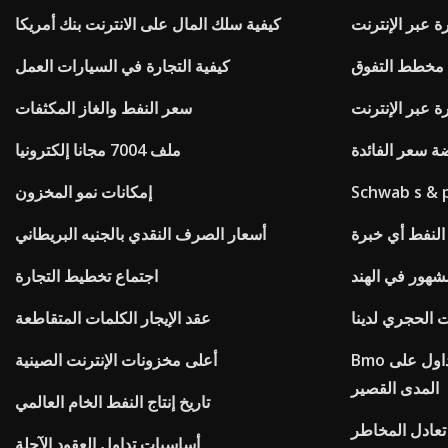
رة عبر الإنترنت
كيفية سلك المال على الانترنت بنك أمريكا
 مخطط التفوق
كيفية التجارة في السيارات العمل
ة عبر الإنترنت
سعر النفط والغاز المكثفات
ة سعر الفائدة
ملف 7004 مجانا إلكترونيا
Schwab s & p
إمكانات نمو المخزون
النفط أي خبرة
أسعار الصرف النقدي بالجنيه البريطاني
شهور في الهند
اجتماع تخطيط التجارة
 الحجري لدينا
عقد الإيجار الكلمات المتقاطعة
Bmo الصندوق المتبادل رسوم التداول على
أعلى مخزونات الإنترنت الصينية
المدى القصير
تاريخ إنتاج النفط الخام العالمي
عادل المخاطر
أساسيات تداول العقود الآجلة