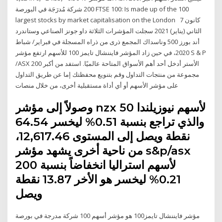
200 شركة مُدرَجَة في البورصة FTSE 100: Is made up of the 100
largest stocks by market capitalisation on the London 7 كانون
الثاني (يناير) 2021 سجلت المؤشرات الثلاثة داو جونز الصناعي وستاندرد
أند بورز 500 وناسداك المجمع ذرى من ذراه المسجلة في فبراير/ شباط
2020، في حين زاد المؤشر فايننشال تايمز 100 للأسهم ارتفع مؤشر S & P
/ASX 200 الأستر أدخل أحد أهم الأسواق المتاحة عالميًا. استفد من أكبر
مجموعة من منتجات التداول وقم بتنويع محفظتك إما عن طريق التداول
على مؤشر الأسهم أو أي أداة مستقبلية أخرى، من خلال منصات
وصولاً إلى مؤشر nzx 50 لأسهم نيوزيلندا
والذي تراجع بنسبة 0.51% ليخسر 64.54
نقطة ويصل إلى المستوى 12,617.46،
من ناحية أخرى يشهد مؤشر s&p/asx
200 لأسهم استراليا انخفاضاً بنسبة
0.21% ليخسر هو الأخر 13.87 نقطة
ويصل
مؤشر فايننشال تايمز100 هو مؤشر أسهم 100 شركة مدرجة في بورصة