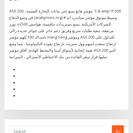
ASX 200 ، مؤشر هانغ سنغ عين بيانات التجارة الصينية. S & amp؛ P 500
في وضع الدفاع (arabprices.org) # وسيط موثوق مؤشر ستاندرد اند
بورز us500 للشركات الأمريكية. تمتع بسبريدات تنافسية، هوامش
مرتفعة، تنفيذ طلبات سريع وفريق دعم حائز على جوائز عديدة رالي
ناسداك 100 يُلهم مؤشر Hang Seng ومؤشر ASX 200 للتداول على
ارتفاع تمتعت أسهم وول ستريت بارتفاع تقوده التكنولوجيا ، مما وضع
نغمة إيجابية لأسواق آسيا والمحيط الهادئ. آفاق مؤشر ASX 200 التي
تمليها قرار سعر الفائدة من بنك الاحتياطي الأسترالي ، الميزانية
Go