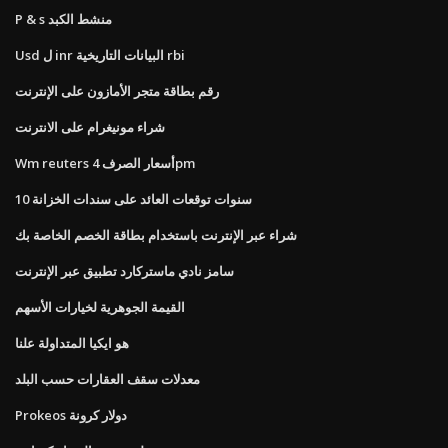
P & s منشط الكبد
Usd ل inr البيانات التاريخية rbi
رقم بطاقة متجر الأمازون على الإنترنت
شراء مونيغرام على الانترنت
Wm reuters أسعار الصرف 4pm
10 سنوات توقعات العائد على سندات الخزانة
شراء عبر الإنترنت باستخدام بطاقة الخصم الخاصة بك
سامز نادي ماستركارد تطبيق عبر الإنترنت
القيمة الجوهرية لخيارات الأسهم
هو ايكيا المتداولة علنا
معدلات سقف العقارات حسب البلد
Prokeos دولار كرونة