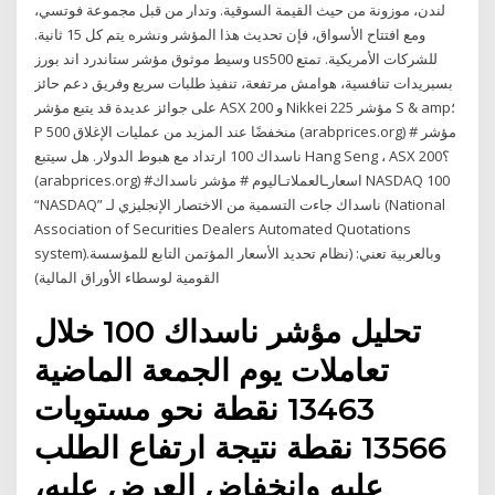
لندن، موزونة من حيث القيمة السوقية. وتدار من قبل مجموعة فوتسي،
ومع افتتاح الأسواق، فإن تحديث هذا المؤشر ونشره يتم كل 15 ثانية.
وسيط موثوق مؤشر ستاندرد اند بورز us500 للشركات الأمريكية. تمتع
بسبريدات تنافسية، هوامش مرتفعة، تنفيذ طلبات سريع وفريق دعم حائز
على جوائز عديدة قد يتبع مؤشر ASX 200 و Nikkei 225 مؤشر S & amp؛
P 500 منخفضًا عند المزيد من عمليات الإغلاق (arabprices.org) # مؤشر
ناسداك 100 ارتداد مع هبوط الدولار. هل سيتبع Hang Seng ، ASX 200؟
(arabprices.org) #اسعارـالعملاتـاليوم # مؤشر ناسداك NASDAQ 100
“NASDAQ” ناسداك جاءت التسمية من الاختصار الإنجليزي لـ (National
Association of Securities Dealers Automated Quotations
system).وبالعربية تعني: (نظام تحديد الأسعار المؤتمن التابع للمؤسسة
القومية لوسطاء الأوراق المالية)
تحليل مؤشر ناسداك 100 خلال
تعاملات يوم الجمعة الماضية
13463 نقطة نحو مستويات
13566 نقطة نتيجة ارتفاع الطلب
عليه وانخفاض العرض عليه،