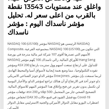
واغلق عند مستويات 13543 نقطة
بالقرب من اعلى سعر له. تحليل
مؤشر ناسداك اليوم : مؤشر
ناسداك
NASDAQ 100 (US100): مؤشر NASDAQ الرئيسي هو NASDAQ
Composite، بمجموعته الفرعية NASDAQ 100 (US100) التي تتكون من
الأسهم التي تصدرها أقوى 107 شركة غير مالية مدرجة في بورصة
NASDAQ للأوراق المالية. رالي ناسداك 100 يُلهم مؤشر Hang Seng
ومؤشر ASX 200 للتداول على ارتفاع تمتعت أسهم وول ستريت بارتفاع
تقوده التكنولوجيا ، مما وضع نغمة إيجابية لأسواق آسيا والمحيط الهادئ.
مؤشر الداو جونز الصناعي الامريكي Dow Jones. لربما سمعت بإن مؤشر
داو جونز آخذ في الارتفاع أو أن هنالك تراجع لمؤشر الداو، والأخبار اليومية
لن تكتمل بدون تقرير عن فتح وإغلاق هذا المؤشر المهم للاسواق المالية.
توقعات مؤشر asx 200 و s&p 500: التصحيح الصحي جار من المتحمل
انخفاض مؤشر DAX 30 مع فشل القيود في قمع حالات Covid-19
اضطراب اليورو مقابل الدولار الأميركي والجنيه الاسترليني مقابل الدولار
الأميركي