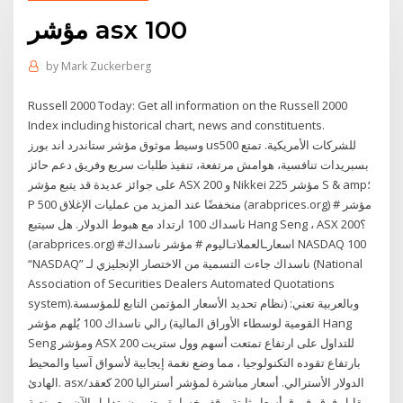
مؤشر asx 100
by
Mark Zuckerberg
Russell 2000 Today: Get all information on the Russell 2000
Index including historical chart, news and constituents.
وسيط موثوق مؤشر ستاندرد اند بورز us500 للشركات الأمريكية. تمتع
بسبريدات تنافسية، هوامش مرتفعة، تنفيذ طلبات سريع وفريق دعم حائز
على جوائز عديدة قد يتبع مؤشر ASX 200 و Nikkei 225 مؤشر S & amp؛
P 500 منخفضًا عند المزيد من عمليات الإغلاق (arabprices.org) # مؤشر
ناسداك 100 ارتداد مع هبوط الدولار. هل سيتبع Hang Seng ، ASX 200؟
(arabprices.org) #اسعارـالعملاتـاليوم # مؤشر ناسداك NASDAQ 100
“NASDAQ” ناسداك جاءت التسمية من الاختصار الإنجليزي لـ (National
Association of Securities Dealers Automated Quotations
system).وبالعربية تعني: (نظام تحديد الأسعار المؤتمن التابع للمؤسسة
القومية لوسطاء الأوراق المالية) رالي ناسداك 100 يُلهم مؤشر Hang
Seng ومؤشر ASX 200 للتداول على ارتفاع تمتعت أسهم وول ستريت
بارتفاع تقوده التكنولوجيا ، مما وضع نغمة إيجابية لأسواق آسيا والمحيط
الهادئ. asx/الدولار الأسترالي. أسعار مباشرة لمؤشر أستراليا 200 كعقد
مقابل فرق. فروق أسعار ثابتة. وقف خسارة مضمون. تداول الآن مع منصة