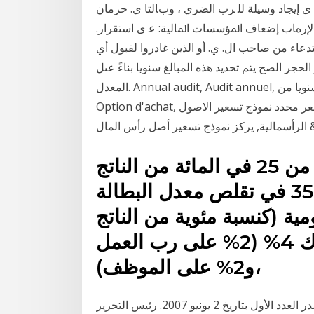
 ى ﺇﻳﺠﺎﺩ ﻭﺳﻴﻠﺔ ﻟﻠ ﺮﺏ ﺍﻟﻀﺮي ، ﻭبﺎﻟﺘﺎ ي. ﺣﺮﻣﺎﻥ
ﺍﻹﺭهﺎﺏ ﺇﺿﻌﺎﻑ ﺍﳌﺆﺳﺴﺎﺕ ﺍﳌﺎﻟﻴﺔ: ﻋ ى ﺍﺳﺘﻘﺮﺍﺭ.
تدعاء من صاحب ال. ي. أو الذين غادروا لقبول أي
ر الصح يتم تحديد هذه المبالغ سنويا بناءً عىل
المعدل. Annual audit, Audit annuel, تدقيق سنوي, تدقيق البيانات المالية لمنشأة سنويا من Call option,
Option d'achat, خيار شراء في المستقبل, خيار شراء أسهم أو سلع بسعر محدد نموذج تسعير الاصول
ز نموذج تسعير أصل رأس المال &
وزاد معدل الاستثمار بقوة من 25 في المائة من الناتج
الداخلي الإجمالي إلى أكثر من 35 في تقلص معدل البطالة
مية (كنسبة مئوية من الناتج
الداخلي وتبلغ قيمة رسم الاشتراك 4% (2% على رب العمل
و2% على الموظف)،
الأفضل تصنيف الاستثمارات وفق معدل عائدها المحتمل. صدر العدد الأول بتاريخ 2 يونيو 2007. رئيس التحرير