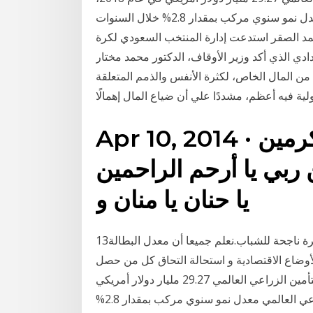
ومن المتوقع أن يسجل سوق التأمين الزراعي العالمي معدل نمو سنوي مركب بمقدار 2.8% خلال السنوات
مد الصقر استدعت إدارة المنتخب السعودي لكرة
دي الذي أكد وزير الأوقاف، الدكتور محمد مختار
ا من المال الخاص، لكثرة الأنفس والذمم المتعلقة
ولية فيه أعظم، مشددًا علي أن ضياع المال إهمالًا
Apr 10, 2014 · أدعوك ربي يا أكرم الأكرمين
 ربي يا أرحم الراحمين
يا حنان يا منان و
13‏‏/11‏‏/1434 بعد الهجرة 29‏‏/3‏‏/1432 بعد الهجرة مشاريع صغيرة ناجحة للشباب.نعلم جميعا أن معدل البطالة
 الأوضاع الاقتصادية و استحالة التحاق كل من حصل
على درجات علمية أعلى في سوق العمل. بلغ حجم نشاط التأمين الزراعي العالمي 29.27 مليار دولار أمريكي
في عام 2018، ومن المتوقع أن يسجل سوق التأمين الزراعي العالمي معدل نمو سنوي مركب بمقدار 2.8%