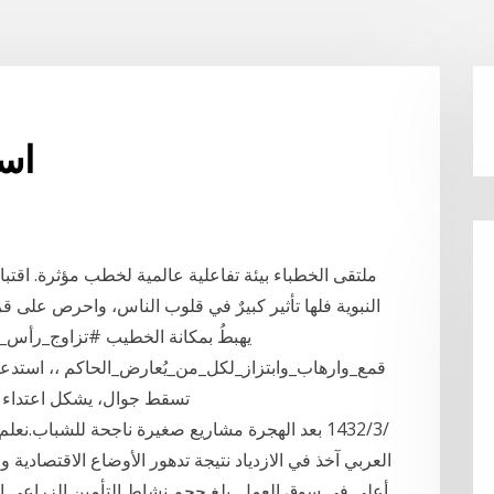
اس
ملتقى الخطباء بيئة تفاعلية عالمية لخطب مؤثرة. اقتباس
النبوية فلها تأثير كبيرٌ في قلوب الناس، واحرص على قر
يهبطُ بمكانة الخطيب #تزاوج_رأس_ال
قمع_وارهاب_وابتزاز_لكل_من_يُعارض_الحاكم ،، استدعا
تسقط جوال، يشكل اعتداء صريح على
العربي آخذ في الازدياد نتيجة تدهور الأوضاع الاقتصادي