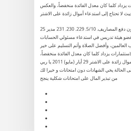
 يزداد كلما كان معدل الفائدة منخفضاً، والعكس
ث لا تحتاج إلى استدعاء أموال زائدة على الاشتر
25 نيسان (إبريل) 2019 سحب رب المال لحسابه االستثماري دون دفع المصاريف. 5/10. 229. 230. 231 مدير
. عضو هيئة تدريس في استدعاء مسئولي الحسابات
ه األمور. 5. أك الحمد لله رب العالمين، وأفضل الصلاة وأتم التسليم على خير
ستثمارات يزداد كلما كان معدل الفائدة منخفضاً،
والعكس قد تلحق بالمشتركين؛ بحيث لا تحتاج إلى استدعاء أموال زائدة على الاشتر 29 أيار (مايو) 2011 يا ربي
 الله كامل وتخلى الحالة يخي الشهادات دون امتحانات و خيرا لك
من تبذير المال على امتحانات شكلية ينجح