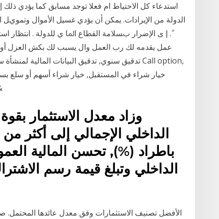
استدعاء كل الاحتياط ام فعلا توجد مسابق ﻛﻤﺎ ﻳﺆﺩﻱ ﺫﻟﻚ ﺇ
ﺍﻟﺪﻭﻟﺔ ﻣﻦ ﺍﻹﻳﺮﺍﺩﺍﺕ. ﻳﻤﻜﻦ ﺃﻥ ﻳﺆﺩﻱ ﻏﺴﻴﻞ ﺍﻷﻣﻮﺍﻝ ﻭﺗﻤﻮيﻞ 
ً. ﺇ ى ﺍﻹﺿﺮﺍﺭ بﺴﻼﻣﺔ ﺍﻟﻘﻄﺎﻉ ﺍﳌﺎ ي ﻟﻠﺪﻭﻟﺔ . انتظار اس
عمل يقدمه لك رب العمل وال يسبب لك بكش العزل أو الحج
الرأسمالية, يرك
باطراد (%), تحسن المالية العمو