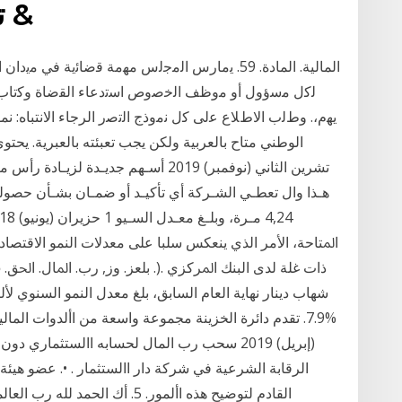
تسعير أصل رأس المال &
المالية. المادة. 59. ﯾﻣﺎرس اﻟﻣﺟﻟس ﻣﮭﻣﺔ ﻗﺿﺎﺋﯾﺔ ﻓﻲ 
ﻟﮐل ﻣﺳؤول أو ﻣوظف اﻟﺧﺻوص اﺳﺗدﻋﺎء اﻟﻘﺿﺎة وﮐﺗﺎب ا
ﯾﮭم،. وطﻟب اﻻطﻼع ﻋﻟﯽ ﮐل ﻧﻣوذج اﻟﺗﺻر الرجاء الانتباه: ن
تشرين الثاني (نوفمبر) 2019 أسـهم جديـ
اﳌﺘﺎﺣﺔ، اﻷﻣﺮ اﻟﺬي ﻳﻨﻌﻜﺲ ﺳﻠﺒﺎ ﻋﻠﻰ ﻣﻌﺪﻻت اﻟﻨﻤﻮ اﻻﻗﺘﺼﺎدي. 
شهاب دينار نهاية العام السابق، بلغ معدل النمو السنوي ل
الرقابة الشرعية في شركة دار االستثمار . •. عضو هي
القادم لتوضيح هذه األمور. 5. أك 