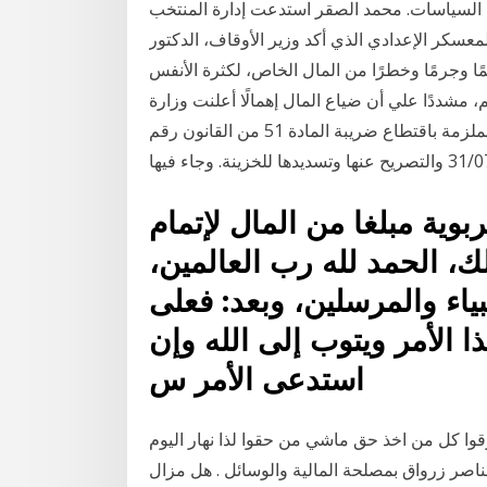
 السياسات. محمد الصقر استدعت إدارة المنتخب
عسكر الإعدادي الذي أكد وزير الأوقاف، الدكتور
مًا وجرمًا وخطرًا من المال الخاص، لكثرة الأنفس
، مشددًا علي أن ضياع المال إهمالًا أعلنت وزارة
المال عن الموجبات التي تترتب على المؤسسات الملزمة باقتطاع ضريبة المادة 51 من القانون رقم
وية مبلغا من المال لإتمام
ك، الحمد لله رب العالمين،
ياء والمرسلين، وبعد: فعلى
ا الأمر ويتوب إلى الله وإن
استدعى الأمر س
ا كل من اخذ حق ماشي من حقوا لذا نهار اليوم
ناصر زرواق بمصلحة المالية والوسائل . هل مزال