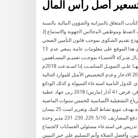
ﻣﯾدان اﻟﺗﺄدﯾب اﻟﻣﺗﻌﻟق ﺑﺎﻟﻣﯾزاﻧﯾﺔ واﻟﺷؤون اﻟﻣﺎﻟﯾﺔ. ﺑﺎﻟﻧﺳﺑﺔ
ﻟﺿﺑط وﻣوظﻔﻲ اﻟﻣﺟﺎﻟس اﻟﺟﮭوﯾﺔ واﻻﺳﺗﻣﺎع إﻟ.
موذج تقديم الشكوى بموجب قانون التأمين الصحي
الوطني متاح بالعربية ولكن يجب تعبئته بالعبرية. يحتوي هذا الموقع على معلومات عامة. ينبغي عدم 13
دة لزيـادة رأس مـال شـركة األحسـاء بموجـب تعميـم المسـاهمين
هـذا وال تعطـي الشـركة أي تأكيـد أو ضمـان بشـأن حصولهـا علـى التمويـل المناسـب إذا اسـتدعت 2018م
4,24 مـرة، وبلـغ معـدل السـيو 1 حزيران (يونيو) 2018 اﻻدﺧﺎر وﻋﺪم اﻟﺘﺨﺼﻴﺺ اﻷﻣﺜﻞ ﻟﻠﻤﻮارد اﳌﺎﻟﻴﺔ
ﻟﻠﺪول اﻟﻨﺎﻣﻴﺔ اﺳﺘﺪﻋﺎء اﻟﺴﻴﻮﻟﺔ و ﻛﺬﻟﻚ اﻟﻮداﺋﻊ
ذات ﻏﻠﺔ ﻟﺪى اﻟﺒﻨﻚ اﳌﺮﻛﺰي .(. ﺑﻠﻌﺰ. وز, رب. اﳌﺎل. اﳊﻖ. ﰲ. ﻓﺮض. ا 4 آذار (مارس) 2018 ربى جهاد عطية
ألرباح التشغيلية األساسية للخمس سنوات الماضية
%7.9. تقدم دائرة الخزينة مجموعة واسعة من األدوات المالية بهدف تنويع نشاط البنك وتعزيز است 25 نيسان
(إبريل) 2019 سحب رب المال لحسابه االستثماري دون دفع المصاريف. 5/10. 229. 230. 231 مدير وحدة
ئة تدريس في استدعاء مسئولي الحسابات لالجتماع
الحمد لله رب العالمين، وأفضل الصلاة وأتم التسليم على خير النبيين