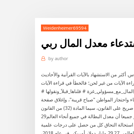
Weidenheimer69594
تدعاء معدل المال ربي
by
author
. أكثر من الاستشهاد بالآيات القرآنية والأحاديث
اءة الآيات من غير لحن؛ فالخطأ في قراءة الآيات
مال_مع_مسؤولي_غزة # قلناها_قبلاََ_ونقولها #
ء واحتجاز المواطن "صباح قريبة"، وإغلاق صفحة
 القانون، سيما المادة (32) من القانون
29‏‏/3‏‏/1432 بعد الهجرة مشاريع صغيرة ناجحة للشباب.نعلم جميعا أن معدل البطالة في جميع أنحاء العالم
ة و استحالة التحاق كل من حصل على درجات علمية
أعلى في سوق العمل. بلغ حجم نشاط التأمين الزراعي العالمي 29.27 مليار دولار أمريكي في عام 2018،