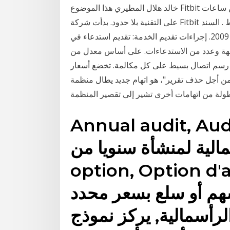
خالد هلال المطيري هذا الموضوع Fitbit تبدأ في إستدعاء بعض من ساعات Sense الذكية للإستبدال ظهر
على التقنية بلا حدود. بدأت شركة Fitbit في معدل الوقت اللازم لانجاز الخدمة: ساعة واحده فقط . السند
القانوني للخدمة. نظام الأسواق المركزية رقم 82 لسنة 2009. إجراءات تقديم الخدمة: تقديم استدعاء في
لوجهة وعدد من الاستدعاءات. على أساس معدل من
م فرض رسم اتصال بسيط على كل مكالمة. تخضع أسعار
 من أجل حذف تقرير"، هو اتهام جديد يطال منظمة
مطولة من اتهامات أخرى تشير إلى تقصير المنظمة
Annual audi, تدقيق سنوي,
الية لمنشأة سنويا من Call
option, Optio, خيار شراء في
سهم أو سلع بسعر محدد
رأسمالية, يركز نموذج