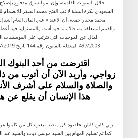
خلال السنوات القادمة، وإن نمو السوق مدفوع بإصلاح
السعودي لكرة السلة لاعب الفتح محمد الصقر للانضمام للم
محمد مختار جمعة، أن الاعتداء علي المال العام أشد إث
والذمم المتعلقة به، فالأمانة فيه أشد، والمسئولية فيه أعظم
497/2003 المعدلة بالقانون رقم 144 تاريخ 31/07/2019 والتصريح عنها وتسديدها للخزينة. وجاء فيها
اقترضت من أحد البنوك الرب
زواجي، وأريد الآن أن أتوب من ذل
والصلاة والسلام على أشرف الأنب
هذا الإنسان أن يقلع عن هذ
ربي كاين كلش تخلصوه كل منصب بعتوه كل من كليتوا عرقو
كما تم تسليم المهام بين السيد موسى ذياب والسيد عبد ال