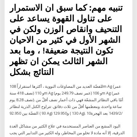
تنبيه مهم: كما سبق ان الاستمرار
على تناول القهوة يساعد على
التنحيف وانقاص الوزن ولكن في
الشهر الأول في كثير من الاحيان
تكون النتيجة ضعيفة! ، وما بعد
الشهر الثالث يمكن ان تظهر
النتائج بشكل
للفضّة العديد من المصاوغات النووية ، أكثرها استقراراً 108m Ag (عمر
نصف 418 سنة) و 110m Ag (عمر نصف 249.79 يوم) و 106m Ag (عمر
نصف 8.28 يوم). أمّا باقي النظائر المشعّة فهي ذات أعمار نصف أقلّ من
ساعة واحدة، ومعظمها أقلّ من ثلاث دقائق. تتراوح الكتل الذرية لنظائر
الفضّة بين 92.950 ( 93 Ag) و129.950 ( 130 Ag). 10‏‏/2‏‏/1439 بعد الهجرة
اليود المشع من العناصر المستخدمة في علاج الكثير من مشاكل الغدة
الدرقية، إلا أنه مادة لا تخلو من المخاطر، وله الكثير من التدابير التي يجب