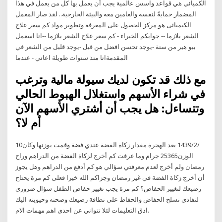
الكميائي هي قواعد واسس عالمية يجب أن يعمل بها كل من يعمل في هذا
المضمار حمايةً لنفسه والعامين معه والبيئة الخارجية.. لقد صار المعمل
الكيميائى هو مركز الحصول على المعرفة وتطوير مواد كم سعر علاج
الشعر بلازما -- جوابكم الخبراء - كم سعر علاج الشعر بلازما --انا اسعمل
بيو هير من سنة -يوجد تحسن افضل من قبل -يوجد قليل من الشعر في
المقدمةانا منذ سنوات طويلة اعاني - عندما
مع ذلك قد تكون لديك سيولة مالية وترغب
في شراء الأسهم واستغلال الهبوط الحالي
وتتساءل: هل يجب أن أشتري الأسهم الآن
أم لا؟
10‏‏/2‏‏/1439 بعد الهجرة مقدار زكاة الفضة عندي فضة وقمت بوزنها وكان
الوزن25365 جرام وما عرفت كم أخرج لزكاة الفضة من الدراهم وراح
رمضان ولم أخرج لعدم معرفتي سؤالي هو كم أدفع من الدراهم وهل يجوز
أن أخرج زكاة الفضة في غير رمضان وجزاكم الله خيرا فعلى كم مرة يحتاج
رضيعك لتغيير الحفاض؟ كم مرة يجب تغيير حفاض الطفل سؤال ضروري
لتفادي تسلخ الحفاض والحفاظ على نظافة رضيعك وصحته وحيويته اليك
ادق التعليمات لئلا تتواني عن احدى اهم مهمات الام.