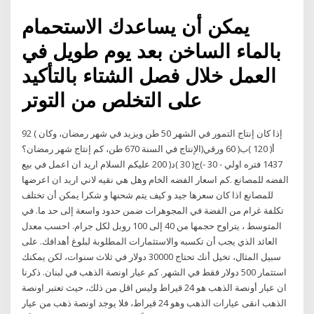
يمكن أن يساعدك الاستحمام
بالماء الساخن بعد يوم طويل في
العمل خلال فصل الشتاء بالتأكيد
على التخلص من التوتر
92 ( إذا كان إنتاج التمور في الشهر 50 طن ويزيد في شهر رمضان، وكان
الإنتاج في السنة 670 طن، كم إنتاج شهر رمضان؟)أ( 120 )ب( 60 ورقي
1437 فتره اولي - 30 -)ج( 30 )د( 200 عليكم السلام اريد ان اعمل في بيع
الفضه للمصانع .كم اسعار الفضه الخام وهل هي نقيه لاني اريد ان اعرضها
للمصانع اذا كان سعرها جيد و كيف يتم شحنها و شكرا يمكن أن تختلف
تكلفة غرام من الفضة في المجوهرات ضمن حدود واسعة إلى حد ما. في
المتوسط ، يتراوح حجمها من 40 إلى 100 روبل لكل جرام. احسب معدل
العائد الذي يجب أن تكسبه والاستثمارات المطلوبة لبلوغ أهدافك. على
سبيل المثال، تخيل أنك تحتاج 30000 دولار في ثلاث سنوات، لكن يمكنك
استثمار 500 دولار فقط في الشهر. كم عيار اونصة الذهب في لبنان. ذكرنا
ان عيار أونصة الذهب هو 24 قيراط وليس اقل من ذلك، حيث تعتبر اونصة
الذهب انقى عيارات الذهب وهو 24 قيراط، فلا يوجد اونصة ذهب من عيار