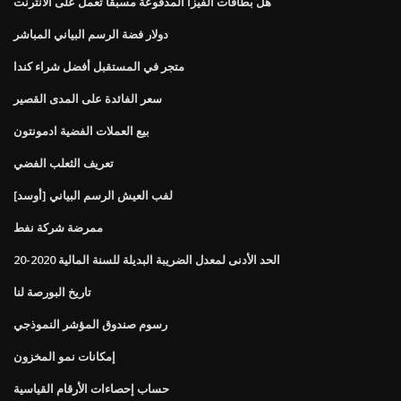
هل بطاقات الفيزا المدفوعة مسبقا تعمل على الانترنت
دولار فضة الرسم البياني المباشر
متجر في المستقبل أفضل شراء كندا
سعر الفائدة على المدى القصير
بيع العملات الفضية ادمونتون
تعريف الثعلب الفضي
[أوسد] لفب العيش الرسم البياني
ممرضة شركة نفط
الحد الأدنى لمعدل الضريبة البديلة للسنة المالية 2020-20
تاريخ البورصة لنا
رسوم صندوق المؤشر النموذجي
إمكانات نمو المخزون
حساب إحصاءات الأرقام القياسية