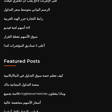
يجب أن أشتري اليخت gta على الإنترنت
الرسم البياني متوسط ​​سعر التداول
رابط التجارة جزر الهند الغربية
أسهم لعبة فيديو etf
سوق الأسهم نقطة القرار
أعلى 5 صناديق المؤشرات كندا
Featured Posts
كيف تتعلم حصة سوق التداول في المالايالامية
منصة التداول المجانية ماك
قائمة بجميع cryptocurrencies وماذا يفعلون
أسعار الأسهم منخفضة عالية
قوانين النفط والغاز أوغندا