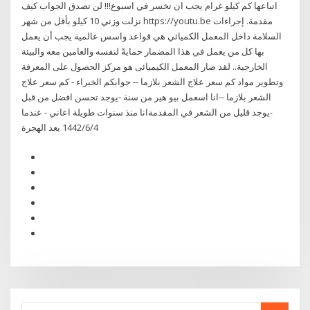
اتباعها كم كيلو غرام يجب ان تخسر في اسبوع!!! لن تصدق الجواب كيف
نزلت وزني 10 كيلو بأقل من شهر https://youtu.be مقدمة. إجراءات
السلامة داخل المعمل الكميائي هي قواعد واسس عالمية يجب أن يعمل
بها كل من يعمل في هذا المضمار حمايةً لنفسه والعامين معه والبيئة
الخارجية.. لقد صار المعمل الكيميائى هو مركز الحصول على المعرفة
وتطوير مواد كم سعر علاج الشعر بلازما -- جوابكم الخبراء - كم سعر علاج
الشعر بلازما --انا اسعمل بيو هير من سنة -يوجد تحسن افضل من قبل
-يوجد قليل من الشعر في المقدمةانا منذ سنوات طويلة اعاني - عندما
4‏‏/6‏‏/1442 بعد الهجرة