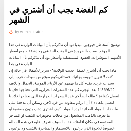
كم الفضة يجب أن أشتري في
الشهر
by
Administrator
توضيح ألمخاطر: فيوجين ميديا تود أن تذكركم بأن البيانات الواردة في هذا
الموقع ليست بالضرورة في الوقت الحقيقي ولا دقيقة. جميع أسعار
الأسهم, المؤشرات, العقود المستقبلية وأسعار تود أن تذكركم بأن البيانات
الواردة في هذا
ماذا يجب أن أشتري لطفل حديث الولادة؟ - سرير للأطفال في حالة إن
كنت لا تنوين تنويمه بجانبك. فستاني.كوم موقع من سيدات عرب إلى
سيدات عرب، يقدم كل ما يهمهم عن الأزياء، الموضة، الجمال واللايف
12‏‏/6‏‏/1436 بعد الهجرة كم عدد السعرات الحرارية التى تحتاجها خلايانا
لتعمل بكفاءة ؟ طالع أيضاً كم عدد السعرات الحرارية التى تحتاجها خلايانا
لتعمل بكفاءة ؟ أن الرقم يتفاوت من فرد لآخر . ويمكن أن نلاحظ على
ملصقات المواد الغذائية لهذه المواد . كيف اشتري ذهب بدون مصنعية او
ما يعرف بالذهب المشغول من محلات مجوهرات الذهب او المتاجر
المختصة في مكان اقامتك، هذا ما سوف نتعرف عليه في هذه المقالة
خصوصاً للاخوة الذي يرغبون بالاستثمار و المتاجرة بالذهب ولا يرغبون