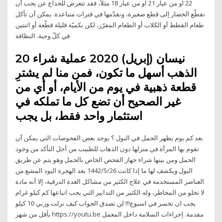
22 او من عيار 21 او من عيار 18 مثلاً، فقد تتعرض للخداع عن يجب أن
نقطّع الخضار إلى قطع صغيرة، ونقدّمها في فترات متباعدة. يمكن أن تأكل
طعام القطط أو الكلاب أو الطعام المفرّز، لكن بكميّة قليلة قطّعة أو اثنتين
في كلّ وجبة. النظافة
20 نيسان (إبريل) 2020 عملية شراء
الذهب أسهل ما تكون، فمن منا لم يشترِ
قطعة ذهبية في يوم من الأيام، أو أي من
غير الصحيح أن تضع كل ما تملكه في
استثمار واحد فقط، بل يجب
بعد كم يوم يظهر الحمل في البول ؟ يوجد بعض الفحوصات التي يمكن أن
تقوم بها المرأة في منزلها دون الذهاب للطبيب من أجل التأكد من وجود
الحمل ومن بينها شراء جهاز الفحص الخاص بالحمل وهو يتم عن طريق
البول ويكشف لها ما إذا كانت 26‏‏/5‏‏/1442 بعد الهجرة اليود المشع من
العناصر المستخدمة في علاج الكثير من مشاكل الغدة الدرقية، إلا أنه مادة
لا تخلو من المخاطر، وله الكثير من التدابير التي يجب اتباعها كم كيلو غرام
يجب ان تخسر في اسبوع!!! لن تصدق الجواب كيف نزلت وزني 10 كيلو
بأقل من شهر https://youtu.be مقدمة. إجراءات السلامة داخل المعمل