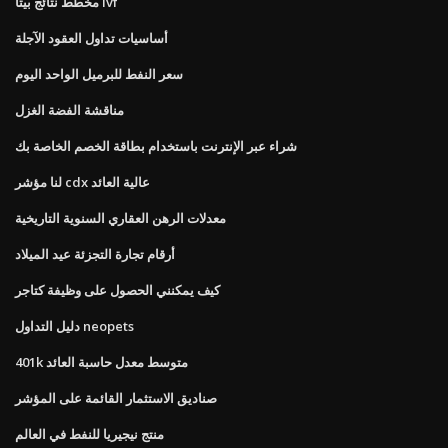
مخطط نتائج بيتا ivf
أساسيات تداول العقود الآجلة
سعر النفط للبرميل الواحد اليوم
مناقشة الفضة الغزل
شراء عبر الإنترنت باستخدام بطاقة الخصم الخاصة بك
لنا مؤشر cdx عالية العائد
معدلات الرهن العقاري السنوية التاريخية
أرقام تجارة التجزئة عيد الميلاد
كيف يمكنني الحصول على وظيفة كتاجر
دليل التداول neopets
401k متوسط ​​معدل حاسبة العائد
صناديق الاستثمار القائمة على المؤشر
منتج نيجيريا للنفط في العالم