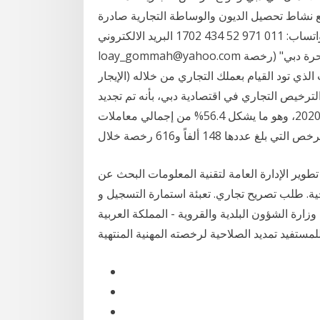
ع نشاط تحصيل الديون والوساطة التجارية صادرة
عن الدائرة الاقتصادية في الشارقة / موبايل + واتساب: 011 971 52 434 1702 البريد الالكتروني:
loay_gommah@yahoo.com تكلفة الرخصة التجارية "تكلفة رخصة تجارية في المنطقة الحرة دبي" (رخصة
ركة أو المكتب الذي تود القيام بعملك التجاري من خلاله (الإيجار
ترخيص التجاري في اقتصادية دبي، بأنه تم تجديد
83 ألفاً و762 رخصة تجارية تلقائياً خلال 11 شهراً من عام 2020، وهو ما يشكل 56.4% من إجمالي معاملات
لتي بلغ عددها 148 ألفاً و616 رخصة خلال
وير الإدارة العامة لتقنية المعلومات البحث عن
ة. طلب تصريح تجاري. تعبئة استمارة التسجيل و
رة الشؤون البلدية والقروية - المملكة العربية