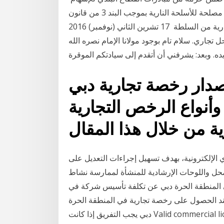
16 تموز (يوليو) 2019 الخدمة متاحة لكل فرد يرغب بإقامة مصلحة للأسلحة النارية بموجب البند 3 من قانون
الأسلحة النارية، بعد توفير تصريح أو رخصة مصلحة تجارية من السلطة 17 تشرين الثاني (نوفمبر) 2016
اري. سلام تام بوجود مولانا الإمام نصره الله
دار رخصة تجارية دبي
أنواع الرخص التجارية
ي الإلكترونية، بهدف تسهيل إجراءات التعديل على
محل واللوحات الإرشادية للمنشأة لممارسة نشاط
في المنطقة الحرة دبي عن تكلفة تأسيس شركة في
ند الحصول على رخصة تجارية في المنطقة الحرة
دبي يجب التفريق إذا كانت Valid commercial license. رخصه تجاريه . Valid Civil ID Copy ( face & back