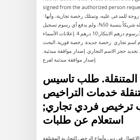
signed from the authorized person reque
· وتفصيلاً، أقامت امرأة دعوى مدنية، شرحت فيها أنها كانت زوجة للمدعى عليه، وتمتلك رخصة تجارية، وأنها
وكلت المدعى عليه شفهياً بإدارة النشاط التجاري، وتم إدخاله شريكاً بنسبة 50%، ولم يدفع أي رسوم تسجيل
رخصة: 600 درهم 2.رسوم درهم المعرفة: 10 درهم 3.رسوم درهم الابتكار:10 درهم 4 .إعلانات الأسماء
 350 درهم 5.نموذج طلب خدمة: 50 درهم 6.رسوم اسم تجاري رخصة جديدة. رخصة فورية. البحث
تجديد حجز الاسم التجاري. إصدار موافقة مبدئية.
إصدار موافقة مبدئية لفرع.
 المتنقلة. طلب تاسيس
تنقلة خدمات التراخيص
لب ترخيص فردي تجاري;
استعلام عن طلبات
اعمال في دبي وأنواع الرخص التجارية المختلفة