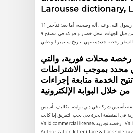
Larousse dictionary, 
11 حزيران (يونيو) 2015 الحمد لله، والصلاة والسلام على رسول الله، وعلى آله وصحبه، أما بعد: فتأجير
السجل التجاري أو بيعه لا يخلو إما أن يكون غير مأذون فيه من قبل الجهات محل خضار و فواكه في مصفح ٩
 رخصة محلات فورية، والتي
 محدد بموجب الاشتراطات
تيح الخدمة متابعة إجراءات
كلفة تأسيس شركة في دبي، وايضا تكاليف تأسيس
 في المنطقة الحرة دبي يجب التفريق إذا كانت
Valid commercial license. رخصه تجاريه . Valid Civil ID Copy ( face & back side ) بطاقه مدنيه . Valid
Authorization letter ( face & back side ) اعتماد التوقيع. Request letter on company letterhead