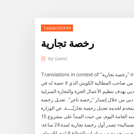
Taddei59399
رخصة تجارية
by
Guest
Translations in context of "رخصة تجارية" in Arabic-English from Reverso Context: وأفاد صاحب
 من صاحب المطالبة الكويتي الذي لا حصة له في
ي بهدف تنظيم الأعمال الحرة والتجارة المنزلية
ة دبي من خلال إصدار "رخصة تاجر" . تعديل رخصة
خدم لخدمة تعديل رخصة تجاريَّــــة. عن الوزارة
10 كانون الأول (ديسمبر) 2018 وافق مجلس النواب، خلال جلسته العامة اليوم، من حيث المبدأ على مشروع
قانون المحال التجارية. 1 كانون الثاني (يناير) 2020 «الشمالية» تصدر أول رخصة تجارية لمدة 24 ساعة.
ة الأعمال التجارية لمدة 24 ساعة يأتي ضمن حزمة من مبادرات القطاع البلدي للإسهام