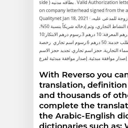
side ) بطاقه مدنيه . Valid Authorization letter ( face & back side ) اعتماد التوقيع. Request letter
on company letterhead signed from the 
Qualitynet Jan 18, 2021 · وتفصيلاً، أقامت امرأة دعوى مدنية، شرحت فيها أنها كانت زوجة للمدعى عليه،
وتمتلك رخصة تجارية، وأنها وكلت المدعى عليه شفهياً بإدارة النشاط التجاري، وتم إدخاله شريكاً بنسبة 50%،
ولم يدفع أي رسوم تسجيل رخصة: 600 درهم 2.رسوم درهم المعرفة: 10 درهم 3.رسوم درهم الابتكار:10
درهم 4 .إعلانات الأسماء التجارية: 350 درهم 5.نموذج طلب خدمة: 50 درهم 6.رسوم اسم تجاري رخصة
ماء التجارية. حجز اسم تجاري. تجديد حجز الاسم
With Reverso you can
translation, def رخصة تجارية
and thousands of oth
complete the tra رخصة تجارية given by
the Arabic-English di
dictionaries such as: 