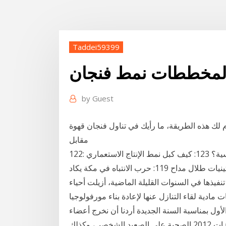
Taddei59399
لمخططات نمط فنجان
by
Guest
دم لك هذه الطريقة، ما رأيك في تناول فنجان قهوة
مقابل
122: كيف تخرجنا الألعاب الإلكترونية من بؤرة الأزمات النفسية؟ 123: كيف كبل نمط الإنتاج الاستعماري
الاقتصاد الفلسطيني؟ 121: الأغنية المكبلهة وأسطورة الستينيات طلال مداح 119: حرب الانتباه في مكة يكاد
نفيذها في السنوات القليلة الماضية، أزيلت أحياء
 مادية لقاء التنازل عنها لإعادة بناء مورفولوجيا
ول بمناسبة السنة الجديدة أردنا أن نخرج أعضاء
الطاقم قليلا من وراء الكواليس، ونسألهم عن أهم انجازات 2012 الصحية على الصعيد الشخصي، وكذلك