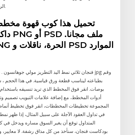
الرفاهية نحو آفاق جديدة على مدار السنوات المقبلة.
تحميل هذا كوب قهوة مخطط
داكنة
فنجان ثلاثي نمط اليد التطريز مولي جوهانسون . نقل 
بوصات. انقر فوق المخطط الذي تريد تنسيقه باستخدا
أدوات المخطط، مع إضافة علامات التبويب تصميم وت
في تداول العقود الآجلة على سبيل المثال، إذا ظهر نمط 
المتداول توقع أن يغير السوق مساره ويدخل في كل
بودكاست فنجان، سنأخذ من كل مذاق رشفة. لا معايير، ولا