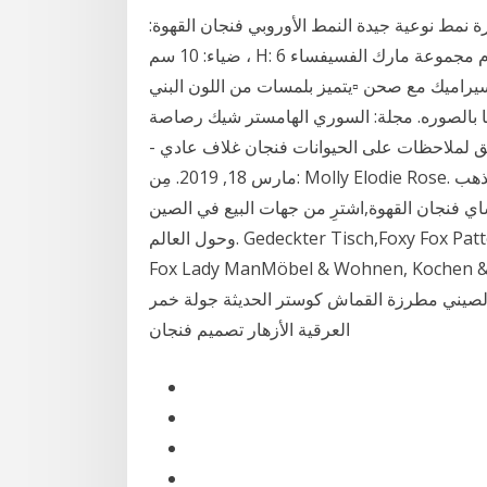
 نمط نوعية جيدة النمط الأوروبي فنجان القهوة:
ضياء: 10 سم ، H: 6 سم ، السعة: 220 مل لوحة: ضياء: 15 سم فوق 45 ٪ العظام مجموعة مارك الفسيفساء
ميك مع صحن ▫️يتميز بلمسات من اللون البني
لأزرق ▫️سعة 230مل ▫️الابعاد كما بالصوره. مجلة: السوري الهامستر شيك رصاصة
لملاحظات على الحيوانات فنجان غلاف عادي -
مارس 18, 2019. مِن: Molly Elodie Rose. الطازجة والحلو نمط صغير الأزهار الرجعية مخطط في الذهب
اي فنجان القهوة,اشترِ من جهات البيع في الصين
وحول العالم. Gedeckter Tisch,Foxy Fox Pattern 10oz Mug Cup - Funny Animal Cute Red Crazy
Fox Lady ManMöbel & Wohnen. الخزف بمقبض اليد النقش دائري نمط شمال
الصيني مطرزة القماش كوستر الحديثة جولة خمر
العرقية الأزهار تصميم فنجان