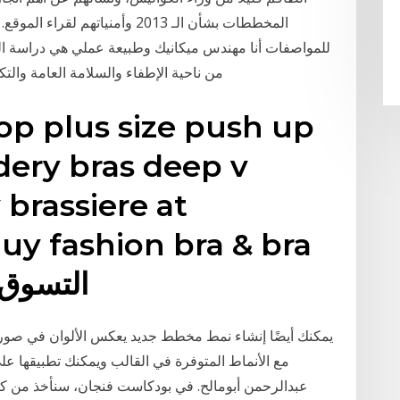
المخططات بشأن الـ 2013 وأمنيا
للمواصفات أنا مهندس ميكانيك وطبيعة عملي هي دراسة 
من ناحية الإطفاء والسلامة العامة والت
op plus size push up
idery bras deep v
brassiere at
y fashion bra & bra
sets online.|ا
يمكنك أيضًا إنشاء نمط مخطط جديد يعكس الألوان في صورة
مع الأنماط المتوفرة في القالب ويمكنك تطبيقها ع
عبدالرحمن أبومالح. في بودكاست فنجان، سنأخذ من كل 