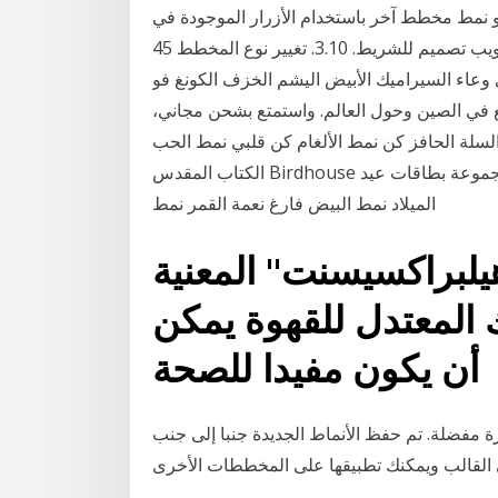
أو نمط مخطط آخر باستخدام الأزرار الموجودة في
المجموعة أنماط المخططات في علامة التبويب تصميم للشريط. 3.10. تغيير نوع المخطط 45 ml اليابانية
وعاء السيراميك الأبيض اليشم الخزف الكونغ فو
ع في الصين وحول العالم. واستمتع بشحن مجاني،
ز كن نمط الألغام كن قلبي نمط الحب BGB Gizmo نمط نمط الحافز
الكتاب المقدس Birdhouse وزهرة نمط نمط رمز أبيض وأسود | نمط رمز اللون مجموعة بطاقات عيد
الميلاد نمط البيض فارغ نعمة القمر نمط
يلبراكسيسنت" المعنية
 المعتدل للقهوة يمكن
أن يكون مفيدا للصحة
 مفضلة. تم حفظ الأنماط الجديدة جنبا إلى جنب