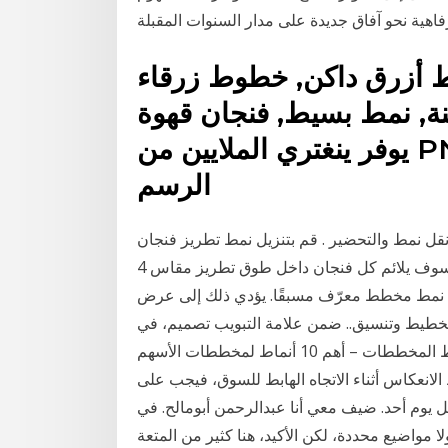
 أزرق داكن, خطوط زرقاء
, نمط بسيط, فنجان قهوة PNG أو PSD ملف مجانا.
يوفر ينغتري الملايين من PNG الحرة، ناقلات و PSD الموارد
الرسم
نمط والتحضير . قم بتنزيل نمط تطريز فنجان jpg وقم
بطباعته ليناسب قطعة ورق قياسية. في هذا الحجم ، سوف يلائم كل فنجان داخل طوق تطريز مقاس 4
م نمط مخطط معرّف مسبقًا. يؤدي ذلك إلى عرض
خطيط وتنسيق.. ضمن علامة التبويب تصميم، في
المجموعة تخطيطات المخططات، انقر فوق تخطيط أنماط المخططات – أهم 10 أنماط لمخططات الأسهم
الانعكاس أثناء الاتجاه الهابط للسوق، فيجب على
 يوم أحد. ضيف معي أنا عبدالرحمن أبومالح. في
 مواضيع محددة، لكن الأكيد، هنا كثير من المتعة