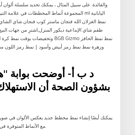
والفائدة. على سبيل المثال ، يمكنك تحديد سلسلة ألوان 
نمط الغزلان الله فنجان ماستر كوب فنجان شاي الشاي 
طقم شاي الإبداعية ديكور المنزل,اشترِ من جهات البي
وتخفيضات بوقت نمط كرة السلة الحاف
د ب أ- أوضحت بوابة "ه
بشؤون الصحة أن الاستهلاك
يمكنك أيضًا إنشاء نمط مخطط جديد يعكس الألوان في صورة
مع الأنماط المتوفرة في القالب ويمكنك تطبيقها على المخططات الأخرى.