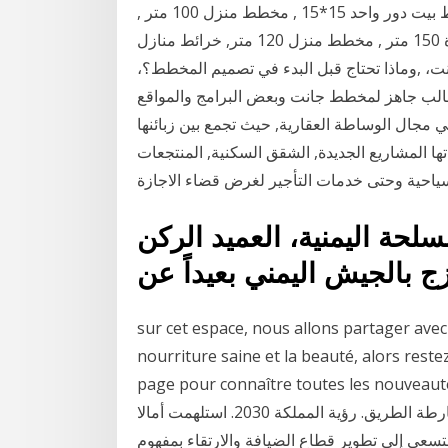
الأكيد، هنا كثير من المتعة والفائدة. مخططات بيوت , مخطط بيت دور واحد 15*15 , مخطط منزل 100 متر ,
مخطط منزل 150 متر طابق واحد , تصاميم بيوت صغيرة 150 متر , مخطط منزل 120 متر, خرائط منازل
نت، ,وماذا تحتاج قبل البدء في تصميم المخطط؟،
الب جاهز لمخطط جانت وبعض البرامج والمواقع
جال الوساطة العقارية, حيث تجمع بين زبائنها
ها المشاريع الجديدة, الشقق السكنية, المنتجعات
لحة اليمنية، العميد الركن
 بالجيش اليمني بعيداً عن
sur cet espace, nous allons partager avec 
nourriture saine et la beauté, alors reste
page pour connaître toutes les nouv خدمة التوصيل إلى كافة دول مجلس التعاون الخليجي.
خدمة التوصيل إلى كافة دول مجلس التعاون الخليجي خارطة الطريق. رؤية المملكة 2030. استلهمت أمالا
 من رؤية المملكة العربية السعودية 2030 وستسعى إلى تطوير قطاع الضيافة والارتقاء بمفهوم