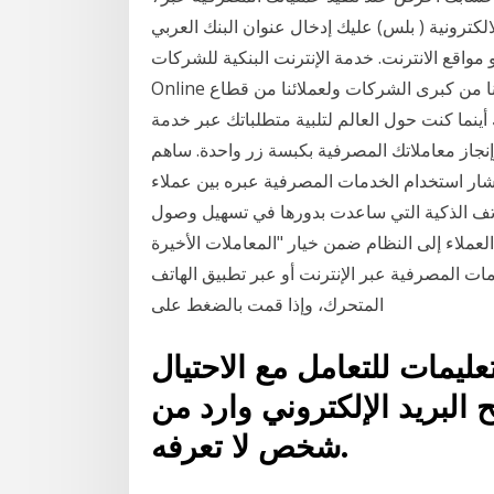
( بلس) عليك إدخال عنوان البنك العربي www.anb.com.sa وعدم الدخول
 الانترنت. خدمة الإنترنت البنكية للشركات CIB Business
Online هي التحديث الجديد للقنوات الإلكترونية المخصصة لعملائنا من كبرى الشركات ولعملائنا من قطاع
أينما كنت حول العالم لتلبية متطلباتك عبر خدمة
نجاز معاملاتك المصرفية بكبسة زر واحدة. ساهم
شار استخدام الخدمات المصرفية عبره بين عملاء
هواتف الذكية التي ساعدت بدورها في تسهيل وصول
العملاء إلى النظام ضمن خيار "المعاملات الأخيرة - Recent Transactions"، والمتواجد في أسفل الصفحة،
خلال الخدمات المصرفية عبر الإنترنت أو عبر تطبيق الهاتف
المتحرك، وإذا قمت بالضغط على
عليمات للتعامل مع الاحتيال
 البريد الإلكتروني وارد من
شخص لا تعرفه.