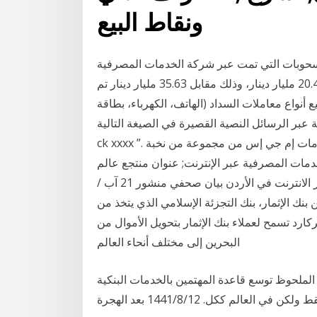
ونقاط البيع
لسحوبات التي تمت عبر شركة الخدمات المصرفية
الآلية المشتركة «كي نت» خلال العام الماضي، بلغت 20.4 مليار دينار، وذلك مقابل 35.63 مليار دينار تم
نقدية وجميع أنواع معاملات السداد (الهاتف، الكهرباء، بطاقة
ر الرسائل النصية القصيرة في الصيغة التالية: “
ck xxxx ”. يجب إرسال رسالة الخدمات المصرفية عبر الإنترنت; الخدمات إم جي إس من مجموعة من نخبة
مات المصرفية عبر الإنترنت; عنوان منتجع عالم
أي أم جي البنك العربي أفضل بنك للخدمات المصرفية عبر الانترنت في الأردن بيان صحفي منشور 21 آب /
2 - 10:05 المنامة، البحرين، 5 مايو 2020: أعلن بنك الإثمار، بنك التجزئة الإسلامي الذي يتخذ من
ارد تسمح لعملاء بنك الإثمار بتحويل الأموال من
البحرين إلى مختلف أنحاء العالم
، نجد أنه من الملحوظ توسع قاعدة المهتمين بالخدمات البنكية
الم ككل. 12‏‏/8‏‏/1441 بعد الهجرة