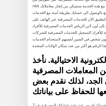
nbk والمصممة لتلبية متطلباتك في أي وقت ومن أي مكان. مع هذه الخدمة ستتمكن من إنجاز معاملاتك
تع بالوصول الى حسابك بطريقة آمنة مع الخدمات
لتطبيق الآن للخدمات المصرفية عبر الهاتف على
خول إلى أون لاين الرياض الخدمات المصرفية للأفراد
 للأفراد; التسجيل للخدمات المصرفية للشركات
لشركة أكينتشر الاستشارية فقد سجل 390 مليون شخص في الصين أنفسهم لاستخدام الخدمات
رونية الاحتيالية. نأخذ
ن المعاملات المصرفية
 الجد، لذلك نقدم بعض
7‏‏/5‏‏/1442 بعد الهجرة منذ 2 يوم عزيزي العميل, لحماية حسابك احرص عند تنفيذ عملياتك المصرفية عبر