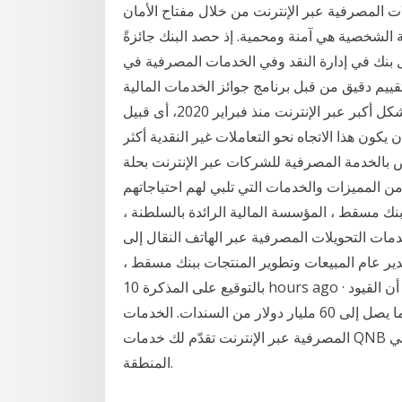
 المصرفية عبر الإنترنت من خلال مفتاح الأمان
 الشخصية هي آمنة ومحمية. إذ حصد البنك جائزةً
للعام ٢٠٢٠ وهي جائزة أفضل بنك في إدارة النقد وفي الخدمات المصرفية في
من قبل برنامج جوائز الخدمات المالية Jan 16, 2021 · رصد تقرير
اقتصادى حديث أن أكثر من 72% من سكان مصر تسوقوا بشكل أكبر عبر الإنترنت منذ فبراير 2020، أى قبيل
رونا. توقع التقرير الصادر بعنوان «اقتصاد 2021»، أن يكون هذا الاتجاه نحو التعاملات غير النقدية أكثر
ص بالخدمة المصرفية للشركات عبر الإنترنت بحلة
من المميزات والخدمات التي تلبي لهم احتياجاتهم
ك مسقط ، المؤسسة المالية الرائدة بالسلطنة ،
مات التحويلات المصرفية عبر الهاتف النقال إلى
مدير عام المبيعات وتطوير المنتجات ببنك مسقط ،
بالتوقيع على المذكرة 10 hours ago · أصدرت مؤسسة جي بي مورغان مذكرة لعملائها تؤكد أن القيود
الأمريكية على عدد من الشركات الصينية قد تؤثر على ما يصل إلى 60 مليار دولار من السندات. الخدمات
المصرفية عبر الإنترنت تقدّم لك خدمات QNB المصرفية عبر الإنترنت أكثر التجارب المصرفية شمولاً في
المنطقة.