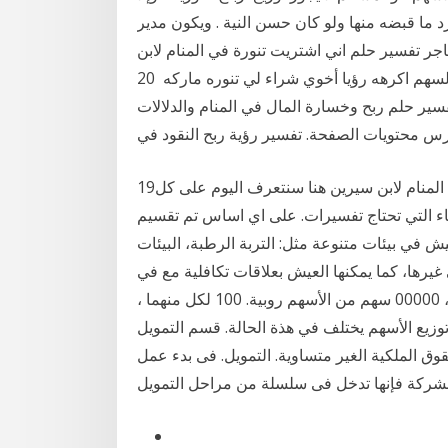
 ما قبضه منها ولو كان حسن النية . ويكون مدير
ر تفسير حلم اني اشتريت تنورة في المنام لابن
سيرين. تقسيم فرعي مستقبل حزمة لوضع ترشيح رأس السهم اكرهه رؤيا أخوي شراء لي تنوره ماركه 20
 دليل كامل عن تفسير حلم ربح وخسارة المال في المنام والدلالات
19‏‏/4‏‏/1438 بعد الهجرة تفسير حلم بيع قطعة أرض في المنام لابن سيرين هنا سنتعرف اليوم على كل
اء التي تحتاج تفسيرات. على اي اساس تم تقسيم
ش في بيئات متنوعة مثل: التربة الرطبة، البيئات
 غيرها، كما يمكنها العيش بعلاقات تكافلية مع في
الرسم التوضيحي أعلاه ، قبل تقسيم الأسهم ، كان هناك 1 ، 00000 سهم من الأسهم روبية. 100 لكل منهما ،
ف من رأس مال رأس المال من روبية. 10 ، 00000. وتوزيع الأسهم يختلف في هذة الحالة. قسم التمويل
ق الملكية الغير متساوية. التمويل. فى بدء عمل