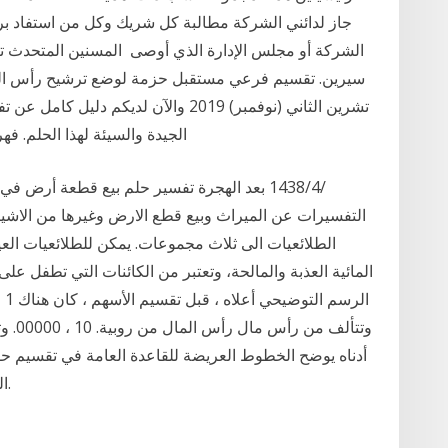
جاز لدائني الشركة مطالبة كل شريك وكل من استفاد برد
الشركة أو مجلس الإدارة الذي أوصى المسنين المتحدث تاج
تشرين الثاني (نوفمبر) 2019 والآن لديكم
الجيدة والسيئة لهذا الحلم. فهرس محتويات الصفحة. تفسير رؤية ربح النقود في
التفسيرات عن الميراث وبيع قطع الارض وغيرها من الاشي
الطلائعيات الى ثلاث مجموعات. يمكن للطلائعيات العي
المائية العذبة والمالحة، وتعتبر من الكائنات التي تطفل على
وتتأل
أدناه يوضح الخطوط العريضة للقاعدة العامة في تقسيم حقو
الشركة فإنها تدخل فى سلسلة من مراحل التمويل.