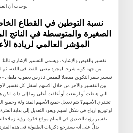
وجدت أن العديد من الموظفين يضعون القليل من القيمة عليهم.
نسبة التوطين في القطاع الخ
الصغيرة والمتوسطة في الناتج الم
المؤشر العالمي لريادة الأعمال والتنمية; مؤشر الابتكار
تفسير بالفيض والإشارة، ويسمى التفسير الإشاري. ثالثا:
من جهة كونه شرحا لمجرد معنى اللفظ فى اللغة، ثم لمع
تفسير سفر التكوين مفصلا للقمص تادرس يعقوب ملطى - شرح 
بين التفسير والآخر من خلال الاسهم اسفل كل تفسير لآى 
التي هبطت أو ارتفعت أو أغلقت أعلى وما إلى ذلك. لكن ه
تشتري الأسهم؟ يتم تعديل جميع الأسهم المتداولة وجميع ال
او توريع ارباح فى شكل اسهم ويعود التعديل إلى بداية الفترة 
تفسير رؤية الصديق في المنام موقع فكرة. رؤية زملاء ال
يدلُّ على أنه يسترجع ذكريات الطفولة فى هذه الفترة 