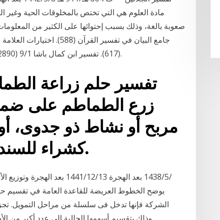
مادة العلوم هي التي تختص بالمخلوقات الحية وغير الح
صعوبة بالغة، وذلك بسبب إحتوائها على الكثير من المعلومات
(617). تفسير ابن كمال باشا 9/1 (2890). عون الرحمن في تفسير القرآن 25/1 (12051).
تفسير حلم زراعة الطما
زرع الطماطم على ضمان
مربح أو نشاط ذو جدوى، أو ا
كشراء للسندات أو أسهم أو استثمار.
يوضح الخطوط العريضة للقاعدة العامة في تقسيم حقوق
الشركة فإنها تدخل فى سلسلة من مراحل التمويل. تجز
وذلك بتقسيم أسهمها الحالية إلى عدد أكبر من ال