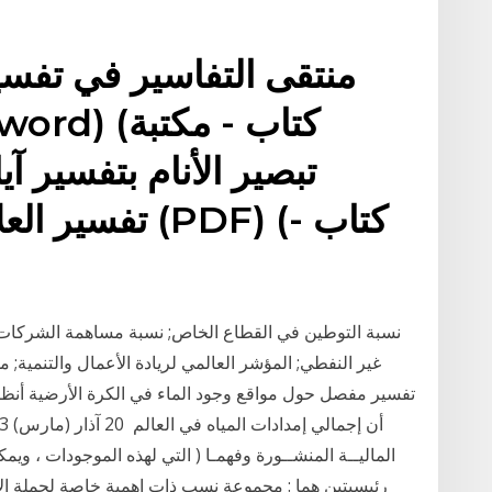
منتقى التفاسير في تفسي
تفسير العلامة 
نسبة التوطين في القطاع الخاص; نسبة مساهمة الشركات ا
غير النفطي; المؤشر العالمي لريادة الأعمال والتنمية; م
تفسير مفصل حول مواقع وجود الماء في الكرة الأرضية أنظر إ
الماليــة المنشــورة وفهمـا ( التي لهذه الموجودات ، و
رئيسيتين هما : مجموعة نسب ذات اهمية خاصة لحملة الاسه