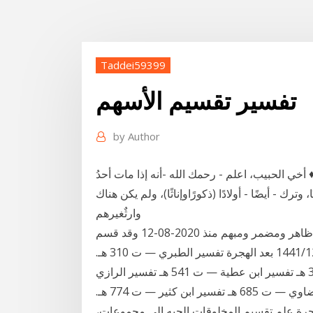
Taddei59399
تفسير تقسيم الأسهم
by
Author
 لأهم أحكام المواريث بأسلوب بسيط جدًّا[1] ♦ أخي الحبيب، اعلم - رحمك الله -أنه إذا مات أحدُ
 وترك - أيضًا - أولادًا (ذكورًاوإناثًا)، ولم يكن هناك
وارثٌغيرهم
أقسام الكلام - تقسيم الاسم من حيث الخصوص إلى: ظاهر ومضمر ومبهم منذ 2020-08-12 وقد قسم
النحويون الاسم إلى ثلاثة أقسام: ظاهر ومُضْمَر ومُبْهَم. 23‏‏/12‏‏/1441 بعد الهجرة تفسير الطبري — ت 310 هـ.
تفسير الماتريدي — ت 333 هـ تفسير الطبراني — ت 360 هـ تفسير ابن عطية — ت 541 هـ تفسير الرازي
— ت 606 هـ تفسير القرطبي — ت 671 هـ تفسير البيضاوي — ت 685 هـ تفسير ابن كثير — ت 774 هـ.
ن — ت 864 هـ/911 هـ 8‏‏/3‏‏/1442 بعد الهجرة علم تقسيم المخلوقات الحيه الى مجموعات،