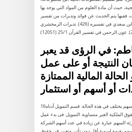
ية، حيث أن مادة العلوم من المواد التي يوجد بها
، ففيها يتم الحديث عن فوائد وتدبرات من تفسير
جامع البيان في تفسير القرآن (588). اختيارات العلامة ابن سعدي في تفسيره (426). تدبرات الزمخشري
طم: في الرؤى قد يعبر
 النتيجة أو على عمل
لحالة المالية الممتازة
16‏‏/5‏‏/1438 بعد الهجرة 13‏‏/12‏‏/1441 بعد الهجرة وتوزيع الأسهم يختلف في هذة الحالة. قسم التمويل أدناه
 الملكية الغير متساوية. التمويل. فى بدء عمل
ئة السهم عبارة عن زيادة في عدد أسهم الشركة
أسهم بقيمة اسمية أقل دون تأثير وتغيير في حقوق