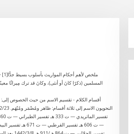
ملخص
المسلمين (ذكرًا كانَ أو أنثى)، وكانَ قد ترك مِيراثًا معينًا،
تفسير الجلالي