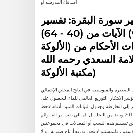
اصدقاء المدرسه أو
ر سورة البقرة: تفسير
الآيات من (40 - 64) (word) (كتاب - مكتبة
الألوكة) تبصير الأنام بتفسير آيات الأحكام من
السعدي رحمه الله (PDF) (كتاب -
مكتبة الألوكة)
لصغيرة والمتوسطة في الناتج المحلي الإجمالي
ؤشر الابتكار التوزيع العالمي للماء. للحصول على
لى الخارطة وجدول البيانات المبين أدناه. لاحظ
أن إجمالي إمدادات المياه في العالم 20 آذار (مارس) 2013 ويتضـمن التحليــل المـالي تفســير القــوائم
يمكن تقسيم هذه النسب أو المعدلات في مجموعتين
م ، وللمستثم لا يجوز توزيع أرباح صورية ، وإلا