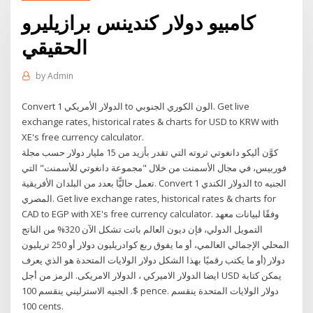
كامبيو دولار كندينس برازيليرو
الحقيقي
by
Admin
Convert 1 الدولار الأمريكي to الون الكوري الجنوبي. Get live
exchange rates, historical rates & charts for USD to KRW with
XE's free currency calculator.
كوَّن أليكو دانغوتي ثروته التي تقدر بأزيد من 15 مليار دولار حسب مجلة
فوربيس، في مجال الأسمنت من خلال "مجموعة دانغوتي للأسمنت" التي
تعمل حاليًّا بعدد من البلدان الأفريقية. Convert 1 الدولار الكندي to الجنيه
المصري. Get live exchange rates, historical rates & charts for
CAD to EGP with XE's free currency calculator. وفقًا لبيانات معهد
التمويل الدولي، فإن ديون العالم باتت تشكل الآن 320% من الناتج
المحلي الإجمالي العالمي، أو ما يفوق ربع كوادريليون دولار أو 250 تريليون
دولار (أو ما يكتب رقميًا بهذا الشكل دولار الولايات المتحدة هو الذي يعرف
ايضا الدولار الاميركي ، الدولار الامريكى. الرمز من أجل USD يمكن كتابة
$. الجنيه الاسترليني ينقسم 100 pence. دولار الولايات المتحدة ينقسم
100 cents.