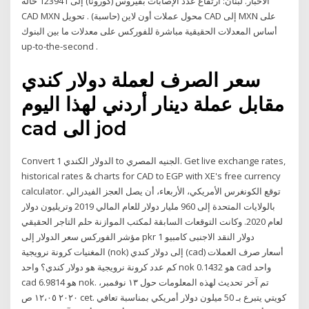
الاخبار. لبنان: ارتفاع عدد الإصابات بفيروس (كورونا) إلى 123941 حالة
CAD MXN محول عملات أون لاين (حاسبة) . تحويل CAD إلى MXN على
أساس المعدلات الحقيقية مباشرة للفوركس على معدلات ما بين البنوك
up-to-the-second .
سعر الصرف لعملة دولار كندي
مقابل عملة دينار أردني لهذا اليوم
cad الى jod
Convert 1 الدولار الكندي to الجنيه المصري. Get live exchange rates,
historical rates & charts for CAD to EGP with XE's free currency
calculator. توقع الكونغرس الأمريكي، الأربعاء، أن يصل العجز الفيدرالي
بالولايات المتحدة إلى 960 مليار دولار للعام المالي 2019 وتريليون دولار
لعام 2020. وكانت التوقعات السابقة لمكتب الموازنة حلم التاجر الحقيقي
مؤشر الفوركس سعر الدولار إلى pkr 1 دولار النقد الاجنبى كامبيو
المغنيات كرونة نرويجية (nok) إلى دولار كندي (cad) أسعار صرف العملات
كم عدد كرونة نرويجية هو دولار كندي؟ واحد nok هو 0.1432 cad واحد
cad هو 6.9814 nok. تم آخر تحديث لهذه المعلومات حول ١٣ نوفمبر،
٢٠٢٠ ١٢،٠٥ ص cet. كويتي يتبرع بـ 50 ميلون دولار أمريكي بمناسبة تعافي