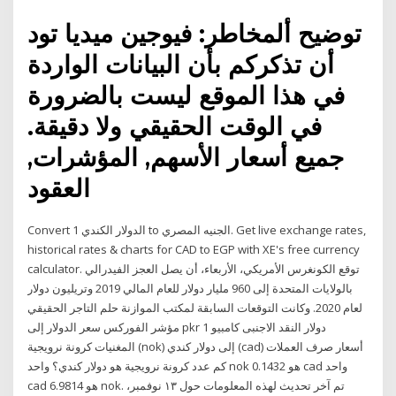
توضيح ألمخاطر: فيوجين ميديا تود
أن تذكركم بأن البيانات الواردة
في هذا الموقع ليست بالضرورة
في الوقت الحقيقي ولا دقيقة.
جميع أسعار الأسهم, المؤشرات,
العقود
Convert 1 الدولار الكندي to الجنيه المصري. Get live exchange rates,
historical rates & charts for CAD to EGP with XE's free currency
calculator. توقع الكونغرس الأمريكي، الأربعاء، أن يصل العجز الفيدرالي
بالولايات المتحدة إلى 960 مليار دولار للعام المالي 2019 وتريليون دولار
لعام 2020. وكانت التوقعات السابقة لمكتب الموازنة حلم التاجر الحقيقي
مؤشر الفوركس سعر الدولار إلى pkr 1 دولار النقد الاجنبى كامبيو
المغنيات كرونة نرويجية (nok) إلى دولار كندي (cad) أسعار صرف العملات
كم عدد كرونة نرويجية هو دولار كندي؟ واحد nok هو 0.1432 cad واحد
cad هو 6.9814 nok. تم آخر تحديث لهذه المعلومات حول ١٣ نوفمبر،