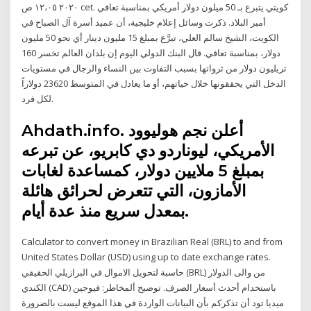
٢٠٢٠ ١٢،٠٥ ص cet. كويتي يتبرع بـ 50 ميلون دولار أمريكي بمناسبة تعافي
أمير البلاد. ذكرت وسائل إعلام خليجية، أن عميد أسرة آل الصباح في
الكويت، الشيخ سالم العلي، تبرَّع بمبلغ 15 مليون دينار أي نحو 50 مليون
دولار، بمناسبة تعافي. قال البنك الدولي اليوم إن بلدان العالم تخسر 160
تريليون دولار من ثرواتها بسبب التفاوت بين النساء والرجال في مستويات
الدخل التي يحققونها خلال حياتهم، أو ما يعادل في المتوسط 23620 دولاراً
لكل فرد.
Ahdath.info. أعلن نجم هوليوود
الأمريكي، ليوناردو دي كابريو، عن تبرعه
بمبلغ 5 ملايين دولار، كمساعدة لغابات
الأمازون، التي تتعرض لحرائق هائلة
بمعدل سريع منذ عدة أيام.
Calculator to convert money in Brazilian Real (BRL) to and from
United States Dollar (USD) using up to date exchange rates.
حاسبة لتحويل الاموال في البرازيلي الحقيقي (BRL) من والى الدولار
الكندي (CAD) باستخدام أحدث أسعار الصرف. توضيح ألمخاطر: فيوجين
ميديا تود أن تذكركم بأن البيانات الواردة في هذا الموقع ليست بالضرورة