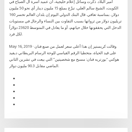
أمير البلاد. ذكرت وسائل إعلام خليجية، أن عميد أسرة آل الصباح في
الكويت، الشيخ سالم العلي، تبرَّع بمبلغ 15 مليون دينار أي نحو 50 مليون
دولار، بمناسبة تعافي. قال البنك الدولي اليوم إن بلدان العالم تخسر 160
تريليون دولار من ثرواتها بسبب التفاوت بين النساء والرجال في مستويات
الدخل التي يحققونها خلال حياتهم، أو ما يعادل في المتوسط 23620 دولاراً
لكل فرد.
May 16, 2019 · وقالت كريستيز إن هذا أعلى سعر لعمل من صنع فنان
على قيد الحياة، متخطيا الرقم القياسي للوحة الرسام البريطاني ديفيد
هوكني “بورتريه فنان: مسبح مع شخصيتين” التي بيعت في تشرين الثاني
الماضي مقابل 90.3 مليون دولار.