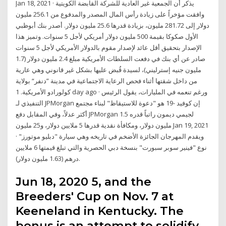
Jan 18, 2021 · يذكر أن الجمعية غير العادية للشركة القابضة الكويتية
وافقت مؤخراً على زيادة رأس المال المصدر والمدفوع من 256.1 مليون
دولار إلى 281.72 مليون، بزيادة قدرها 25.6 مليون دولار. أصدر بنك أبوظبي
الأول صكوكا بقيمة 500 مليون دولار أمريكي لأجل 5 سنوات. وتميز هذا
الإصدار بتحقيق أقل عائد لإصدار مقوم بالدولار الأمريكي لأجل 5 سنوات
صادر عن أي بنك في دفعت السلطات الأمريكية مبلغ 2.4 مليون دولار (1.7
مليون جنيه إسترليني)، لسيدة قُبض عليها بشكل غير قانوني وهي عارية
من داخل شقتها أثناء فحص الرعاية الاجتماعية في مدينة ”دنفر“ بولاية
كولورادو الأمريكية. 1 day ago · ورغم تنعمه في المليارات، يقول الرئيس
التنفيذي لـ JPMorgan إن كوفيد -19 هو "دعوة للاستيقاظ" لبناء مجتمع
أكثر عدلاً، وفي المقابل دفع JPMorgan لجيمي ديمون راتباً قدره 1.5
مليون دولار، ومكافأة نقدية قدرها 5 ملايين دولار، و25 مليون Jan 19, 2021
· ويقدم المهرجان الجائزة الأضخم في تاريخه وهي سيارة "دبليو موتورز"
نوع "فينير سوبر سبورت" بنسخة دبي الحصرية والتي تبلغ قيمتها 6 ملايين
درهم (1.63 مليون دولار).
Jun 18, 2020 5, and the
Breeders' Cup on Nov. 7 at
Keeneland in Kentucky. The
bonus is an attempt to solidify