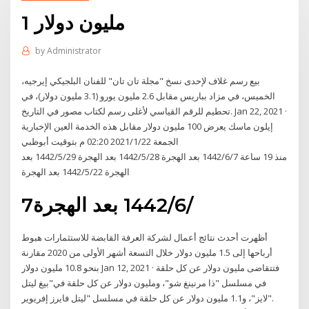
1 مليون دولار
by
Administrator
بيع رسم غلاف لإحدى نسخ "مجلة تان تان" للفنان البلجيكي إيرجيه،
الخميس، في مزاد بباريس مقابل 2.6 مليون يورو (3.1 مليون دولار)، في
تحطيم للرقم القياسي لأغلى رسم لكتاب مصور في التاريخ. Jan 22, 2021 ·
إيلون ماسك يعرض 100 مليون دولار مقابل هذه الخدمة العين الإخبارية
الجمعة 2021/1/22 02:20 م بتوقيت أبوظبي
منذ 19 ساعة 7‏‏/6‏‏/1442 بعد الهجرة 28‏‏/5‏‏/1442 بعد الهجرة 29‏‏/5‏‏/1442 بعد
الهجرة 22‏‏/5‏‏/1442 بعد الهجرة
7‏‏/6‏‏/1442 بعد الهجرة
أظهرت أحدث نتائج أعمال لشركة العرفة القابضة للاستثمارات هبوط
أرباحها إلى 1.5 مليون دولار خلال التسعة أشهر الأولى من 2020 مقارنة
بنحو 10.8 مليون دولار Jan 12, 2021 · فتتقاضى مليون دولار عن كل حلقة
في مسلسل "ذا مرنينغ شو"، ومليون دولار عن كل حلقة في"بيغ ليتل
لايز"، و1.1 مليون دولار عن كل حلقة في مسلسل "ليتل فايرز إفريوير".