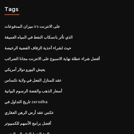
Tags
ميزان المدفوعات irs على الانترنت
الذي تأثر بانسكاب النفط في المياه العميقة
حيث لشراء أحذية الزفاف الفضية الرخيصة
أفضل شراء عطلة نهاية الاسبوع على الانترنت مجانا الضرائب
يعيش اليورو دولار أمريكي
عقد للمنازل الفعل في ولاية تكساس
أسعار الذهب والفضة الرسوم البيانية
تاريخ التداول في zerodha
عكس عقد أرض الرهن العقاري
أفضل برامج الأسهم للكمبيوتر
معالجة النفط الخام إلى البنزين