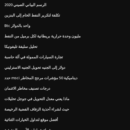
الرسم البياني الصيني 2020
تكلفة لتكرير النفط الخام إلى البنزين
Btc واحد بالدولار
مليون وحدة حرارية بريطانية لكل برميل من النفط
تحليل سليفة تليفونيكا
تجارة السيارات الممولة في آلة حاسبة
دولار إلى الجنيه تحويل الجنيه الاسترليني
حدد msci ديناميكية 50 مؤشرات مرجح المخاطر
درجات تصنيف مخاطر الائتمان
ماذا يعني معدل التحويل في جوجل تحليلات
حيث لشراء أحذية الزفاف الفضية الرخيصة
أفضل موقع لتداول الخيارات الثنائية
شراء شهادات الأسهم الحقيقية