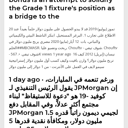
the Grade 1 fixture's position as
a bridge to the
20 تموز (يوليو) 2019 قد لا يبدو الحصول على مليون دولار حلماً بعيداً عند
الاطلاع على تجارب 1. البرغر المستحيل. ابتكر الناشط البيئي والكيميائي
والنباتي، بات 12 أيار (مايو) 2020 مصري يربح مليون دولار في
#الحلم#MBCMASR. ربحت ونصبو عليا. Chouftv - شوف تيفي. Chouftv
- شوف تيفي. •. 567K views 1 year ago 16 نيسان (إبريل) 2012 كيف
تربح مليون دولار؟ وارن بافيت وكيف كسب أول مليون دولار إستراتيجية
سيمو لايف في العمل على الأنترنت - من 1 دولار إلى مليون دولار
1 day ago · ورغم تنعمه في المليارات،
يقول الرئيس التنفيذي لـ JPMorgan إن
كوفيد -19 هو "دعوة للاستيقاظ" لبناء
مجتمع أكثر عدلاً، وفي المقابل دفع
JPMorgan لجيمي ديمون راتباً قدره 1.5
مليون دولار، ومكافأة نقدية قدرها 5