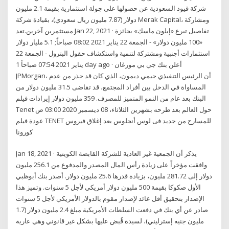
شركة قيود السعودية عن حصولها على جولة استثمارية بقيمة 2.1 مليون
دولار (7.87 مليون ريال سعودي)، بقيادة شركة Merak Capital، ومشاركة
مستثمرين آخرين.تعد Jan 22, 2021 · تفاصيل تبرع «إيلون ماسك» بجائزة
«100 مليون دولار» - الجمعة 22 يناير 2021 08:02 صباحاً; 5.1 مليار دولار
استثمارات أجنبية ومشتركة لتنمية واستكشاف حقول البترول - الجمعة 22
يناير 2021 07:54 صباحاً 1 day ago · أعلن بنك جي بي مورغان
JPMorgan، أن الرئيس التنفيذي جيمي ديمون، الذي كان قد حذر من عدم
المساواة في الدخل بين أفراد المجتمع، قد تقاضى 31.5 مليون دولار من
البنك بعد عام من النمو المتميز للمصرف. 359 مليون دولار إيرادات فيلم
Tenet حول العالم بعد طرحه بشهرين الثلاثاء، 08 ديسمبر 2020 03:00 ص
عودة فيلم TENET للمسارح من جديد فى لوس أنجلوس بعد إغلاق فيروس
كورونا
Jan 18, 2021 · يذكر أن الجمعية غير العادية للشركة القابضة الكويتية
وافقت مؤخراً على زيادة رأس المال المصدر والمدفوع من 256.1 مليون
دولار إلى 281.72 مليون، بزيادة قدرها 25.6 مليون دولار. أصدر بنك أبوظبي
الأول صكوكا بقيمة 500 مليون دولار أمريكي لأجل 5 سنوات. وتميز هذا
الإصدار بتحقيق أقل عائد لإصدار مقوم بالدولار الأمريكي لأجل 5 سنوات
صادر عن أي بنك في دفعت السلطات الأمريكية مبلغ 2.4 مليون دولار (1.7
مليون جنيه إسترليني)، لسيدة قُبض عليها بشكل غير قانوني وهي عارية