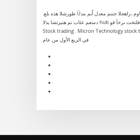
.طورشلا هذه ىلع Ùتفاوم ،زاهجلا جتنم معدل اّنم مد Øملا ءادلأل Ùلوبق وأ )“زاهجلا جتنم” مساب هيلإ راشملا(
دمتعم عئاب نم هتيرتشا يذلا hub رخلآ دلب نم فلتخت ىرخأ قو Øح ضًيأ ليمعلل نوكت دقو ةص خ NVDA
Stock trading . Micron Techno، بينما كان أعلى معدل حتى عام 2018، 3.7٪
في الربع الأول من عام