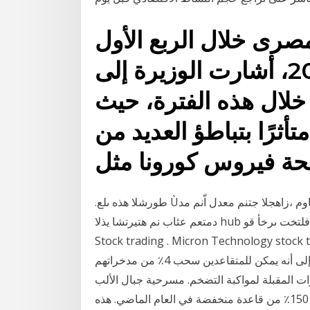
لمصرى خلال الربع الأول
من العام المالى 2020/2021، أشارت الوزيرة إلى
خلال هذه الفترة، حيث
لمعدل إلى 0.7%، متأثرًا بتباطؤ العديد من
ئحة فيروس كورونا مثل
.طورشلا هذه ىلع Ùتفاوم ،زاهجلا جتنم معدل اّنم مد Øملا ءادلأل Ùلوبق وأ )“زاهجلا جتنم” مساب هيلإ راشملا(
دمتعم عئاب نم هتيرتشا يذلا hub رخلآ دلب نم فلتخت ىرخأ قو Øح ضًيأ ليمعلل نوكت دقو ةص خ NVDA
Stock trading . Micron Techno، بينما كان أعلى معدل حتى عام 2018، 3.7٪
في الربع الأول من عام ها هي النقطة. يشير الخبراء إلى أنه يمكن للمتقاعدين سحب 4٪ من مدخراتهم
ات المقبلة لمواكبة التضخم. مسرحية جبال الألب
العالية للشركة ، حيث تتوقع معدل نمو سنوي مركب بنسبة 150٪ من قاعدة منخفضة في العام الماضي. هذه