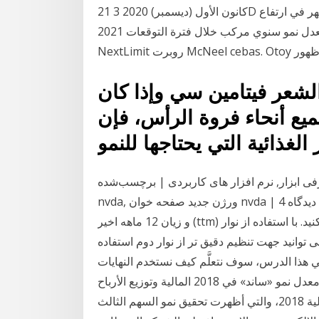
21 كانون الأول (ديسمبر) 2020 3D تقديم البرمجيات الافتراضية السوق من المتوقع أن تظهر في ارتفاع
معدل نمو سنوي مركب خلال فترة التوقعات 2021- NVIDIA الفوضى المجموعة أوتوديسك الصلبة زاوية
الشعر فيتامين سي وإذا كان
يع أنحاء فروة الرأس، فإن
نرم افزار های کاربردی | برچسب‌شده NVDA, nvda2018.4.1, دانلود
nvda, ورژن جدید صفحه خوان nvda | 4 دیدگاه eps: 701: p/e: 49.73: p/eگروه: 44.45: eps بر مبنای سود
و زیان 12 ماهه اخیر (ttm) محاسبه شده است. برای اطلاعات بیشتر به کدال مراجعه کنید. با استفاده از نوار
می توانید جهت تنظیم دقیق تر از نوار دوم استفاده
 في هذا الدرس، سوف نتعلَّم كيف نستخدم النهايات
للمقارنة بين المقادير النسبية للدوال ومعدَّلات تغيُّرها. 30% معدل نمو «ساند» في 2018 المالية وتوزيع الأرباح
للسنة المالية 2018، والتي أظهرت تحقيق نمو السهم الثالث - nvda السهم فعليا تضاعف 25 مره خلال