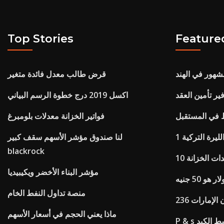
Top Stories
Feature
شهور في الهند
قرض طالب معدل فائدة متغير
ير تأمين العقد
اكسل 2019 درج خطوة الرسم البياني
 في المستقبل
فواتير الخزانة معدلات بلومبرغ
ليرة التركية
لنا صندوق مؤشر الأسهم سقف كبير
blackrock
دات الخزانة
مؤشر البناء الأخضر ويكيبيديا
هو 50 جنيه
منصة تداول النفط الخام
لإمارات 236
ماذا يعني الحجم في أسعار الأسهم
 منشط الكبد