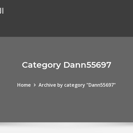
ال
Category Dann55697
Home
Archive by category "Dann55697"