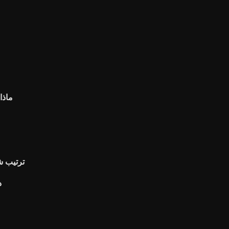
ماذا
ترتيب ش
د