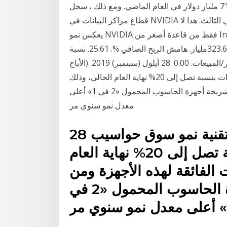
معدلات نمو قوية لشركة ذات حجم إنتل بإيرادات بلغت 71 مليار دولار في العام الماضي. ومع ذلك ، سجل
قطاع مراكز البيانات في NVIDIA معدل نمو أكثر إثارة للإعجاب بنسبة 58 ٪ في الربع المالي الثالث. هذا لا
يعكس نمو NVIDIA فقط من قاعدة أصغر من Int العائد. 10.92مليار. صافي الدخل. 2.80مليار. القيمة
السوقية. 326.84مليار. قيمة المؤسسة. 323.66مليار. هامش الربح الصافي %. 25.61. نسبة PEG (نمو السعر/
الأباح). 3.70. بيتا. 1.40. إعادة توجيه السعر إلى الأرباح. 54.33. السعر/المبيعات. 0.00. 28 أيلول (سبتمبر) 2019
توقع خبراء تقنية نمو سوق حواسيب الألعاب في الإمارات بنسبة تصل إلى 20% نهاية العام الحالي، وذلك
بفضل الميزات الفائقة لهذه الأجهزة ومن المتوقع أن تحقق شريحة أجهزة الحاسوب المحمول «2 في 1» أعلى
معدل نمو سنوي مر
28 أيلول (سبتمبر) 2019 توقع خبراء تقنية نمو سوق حواسيب
الألعاب في الإمارات بنسبة تصل إلى 20% نهاية العام
 الفائقة لهذه الأجهزة ومن
المتوقع أن تحقق شريحة أجهزة الحاسوب المحمول «2 في