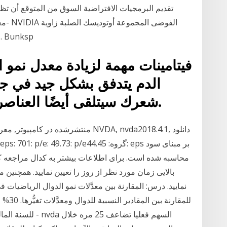
NextLimit روبرت McNeel cebas. Otoy ظهور. Bunksp
فيتامينات مهمة لزيادة معدل نمو 
الدم يتدفق بشكل جيد في جم
شعرك سيتلقى أيضًا العناصر الغذائية التي يحتاجها للنمو.
منتشرشده در کامپیوتر, معرفی ابزار, 
بالایی زمان مورد نظر از روز را تعیین نمایید. همچنین 
نمایید. درس: المقارنة بين معدَّلات نمو الدوال الرياضيات