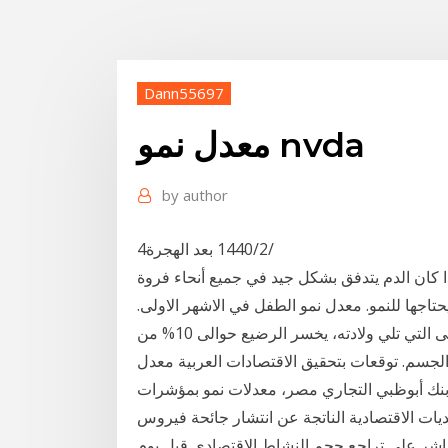
Dann55697
معدل نمو nvda
by
author
4‏‏/2‏‏/1440 بعد الهجرة
ا كان الدم يتدفق بشكل جيد في جميع أنحاء فروة
حتاجها للنمو. معدل نمو الطفل في الاشهر الاولى.
الشهر الاول: خلال الشهر الاول وخصوصا خلال الايام الاولى التي تلي ولادته، يخسر الرضيع حوالى 10% من
الجسم. توقعات بتحقيق الاقتصادات العربية معدل
من الحميدي حقق بنك أبوظبي التجاري مصر، معدلات نمو بمؤشرات
 على الرغم من التحديات الاقتصادية الناتجة عن انتشار جائحة فيروس
مباشر على تراجع حجم النشاط الاقتصادي قبل يوم