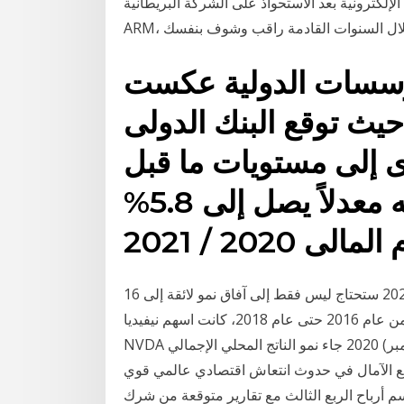
إلكترونية بعد الاستحواذ على الشركة البريطانية
بل خلال السنوات القادمة راقب وشوف بنفسك
ؤسسات الدولية عكست
حيث توقع البنك الدولى
ى إلى مستويات ما قبل
أزمة جائحة “كورونا” وتحقيقه معدلاً يصل إلى 5.8%
16 آذار (مارس) 2020 وبالتالي، فإن أفضل الأسهم لعام 2020 ستحتاج ليس فقط إلى آفاق نمو لائقة إلى
قوية، ولكن القليل من المتانة أيضاً. هذه هي الإبرة تماماً . من عام 2016 حتى عام 2018، كانت اسهم نيفيديا
NVDA أحد أفضل اسهم التكنولوجيا في 16 تشرين الثاني (نوفمبر) 2020 جاء نمو الناتج المحلي الإجمالي
رفع الآمال في حدوث انتعاش اقتصادي عالمي قوي
م أرباح الربع الثالث مع تقارير متوقعة من شرك