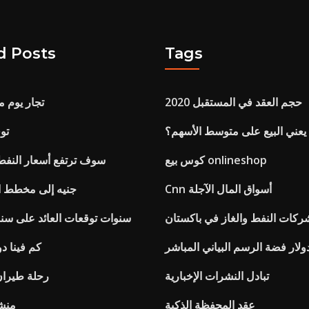
d Posts
Tags
حجم العقد في المستقبل 2020
تجار يوم م
 يعني البيع على متوسط ​​الأسهم؟
توف
كوس بيع onlineshop
سوف ترتفع أسعار النفط
Cnn أسواق المال الآجلة
1 جنيه إلى مخطط ال
ركات النفط والغاز في باكستان
10 سنوات توقعات العائد على سن
ولار فضة الرسم البياني المباشر
كم فينا دولار 
تبادل النشرات الإخبارية
رحلة طيران ا
عقد المحفظة الذكية
P & s