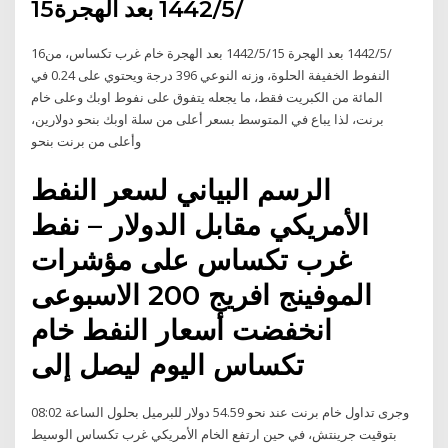
15‏‏/5‏‏/1442 بعد الهجرة
16‏‏/5‏‏/1442 بعد الهجرة 15‏‏/5‏‏/1442 بعد الهجرة خام غرب تكساس، من
النفوط الخفيفة الحلوة، وزنه النوعي 396 درجة ويحتوي على 0.24 في
المائة من الكبريت فقط، ما يجعله يتفوق على نفوط اوبك وعلى خام
برنت، لذا يباع في المتوسط بسعر أعلى من سلة اوبك بنحو دولارين،
وأعلى من برنت بنحو
الرسم البياني لسعر النفط
الأمريكي مقابل الدولار – نفط
غرب تكساس على مؤشرات
الموفينج افريج 200 الاسبوعى
انخفضت أسعار النفط خام
تكساس اليوم ليصل إلى
وجرى تداول خام برنت عند نحو 54.59 دولار للبرميل بحلول الساعة 08:02
بتوقيت جرينتش، في حين ارتفع الخام الأمريكي غرب تكساس الوسيط