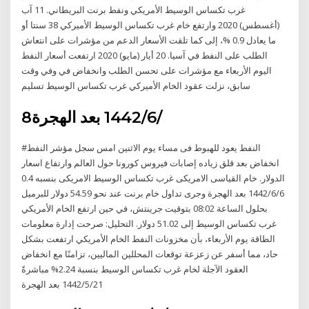
غرب تكساس الوسيط الأمريكي ونفط برنت البريطاني. 11 آب
(أغسطس) 2020 وارتفع خام غرب تكساس الوسيط الأميركي 38 سنتا أو
ما يعادل 0.9 %، إلى كما تلقت الأسعار الدعم من مؤشرات على انتعاش
الطلب على النفط في آسيا. 20 أيار (مايو) 2020 ارتفعت أسعار النفط
اليوم الأربعاء مع مؤشرات على تحسن الطلب وانخفاض في وفي وقت
سابق، نزلت عقود الخام الأميركي غرب تكساس الوسيط تسليم
8‏‏/6‏‏/1442 بعد الهجرة
#النفط يعود للهبوط فى مساء يوم الاثنين امس سجل مؤشر النفط
انخفاض بعد قلق زياده إصابات فيروس كورونا حول العالم وارتفاع اسعار
الدولار. خام القياسى الامريكى غرب تكساس الوسيط الامريكى بنسبه 0.4
6‏‏/6‏‏/1442 بعد الهجرة وجرى تداول خام برنت عند نحو 54.59 دولار للبرميل
بحلول الساعة 08:02 بتوقيت جرينتش، في حين ارتفع الخام الأمريكي
غرب تكساس الوسيط إلى 51.02 دولار. التحليل: صرحت إدارة معلومات
الطاقة يوم الأربعاء، بأن مخزونات النفط الخام الأمريكي ارتفعت بشكل
حاد، مما أسفر عن زعزعة توقعات المحللين الماليين، تزامنًا مع انخفاض
العقود الآجلة لخام غرب تكساس الوسيط بنسبة 2.24% مباشرةً
21‏‏/5‏‏/1442 بعد الهجرة