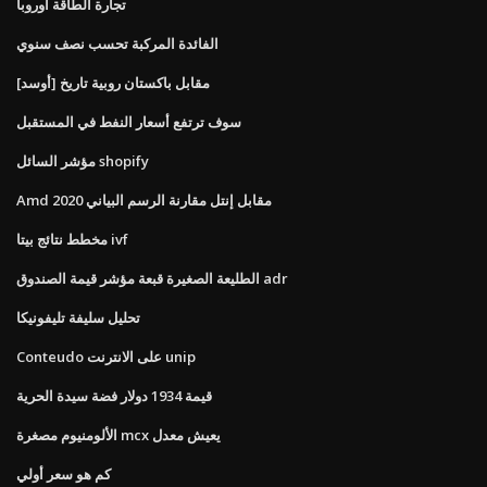
تجارة الطاقة أوروبا
الفائدة المركبة تحسب نصف سنوي
[أوسد] مقابل باكستان روبية تاريخ
سوف ترتفع أسعار النفط في المستقبل
مؤشر السائل shopify
Amd مقابل إنتل مقارنة الرسم البياني 2020
مخطط نتائج بيتا ivf
الطليعة الصغيرة قبعة مؤشر قيمة الصندوق adr
تحليل سليفة تليفونيكا
Conteudo على الانترنت unip
قيمة 1934 دولار فضة سيدة الحرية
الألومنيوم مصغرة mcx يعيش معدل
كم هو سعر أولي