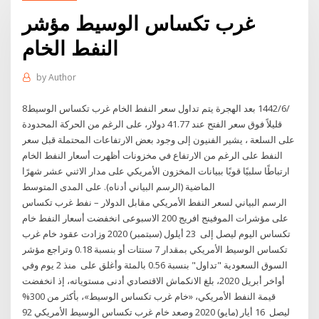
غرب تكساس الوسيط مؤشر
النفط الخام
by
Author
8‏‏/6‏‏/1442 بعد الهجرة يتم تداول سعر النفط الخام غرب تكساس الوسيط
قليلاً فوق سعر الفتح عند 41.77 دولار، على الرغم من الحركة المحدودة
على السلعة ، يشير الفنيون إلى وجود بعض الارتفاعات المحتملة قبل سعر
النفط على الرغم من الارتفاع في مخزونات أظهرت أسعار النفط الخام
ارتباطًا سلبيًا قويًا ببيانات المخزون الأمريكي على مدار الاثني عشر شهرًا
الماضية (الرسم البياني أدناه). على المدى المتوسط
الرسم البياني لسعر النفط الأمريكي مقابل الدولار – نفط غرب تكساس
على مؤشرات الموفينج افريج 200 الاسبوعى انخفضت أسعار النفط خام
تكساس اليوم ليصل إلى 23 أيلول (سبتمبر) 2020 وزادت عقود خام غرب
تكساس الوسيط الأمريكي بمقدار 7 سنتات أو بنسبة 0.18 وتراجع مؤشر
السوق السعودية "تداول" بنسبة 0.56 بالمئة وأغلق على منذ 2 يوم وفي
أواخر أبريل 2020، بلغ الانكماش الاقتصادي أدنى مستوياته، إذ انخفضت
قيمة النفط الأمريكي، «خام غرب تكساس الوسيط»، بأكثر من 300%
ليصل 16 أيار (مايو) 2020 وصعد خام غرب تكساس الوسيط الأمريكي 92