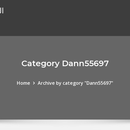
ال
Category Dann55697
Home
Archive by category "Dann55697"