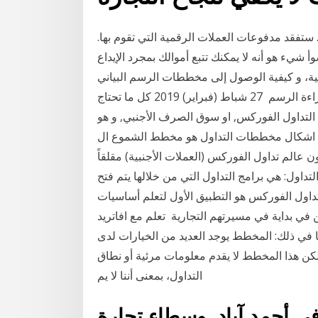
 ستفقد مدفوعات العملات الرقمية التي تقوم بها.
 شيء هو أنه لا يمكنك تتبع أموالك بمجرد الإيداع. Cryptos مراقبة عدم الكشف عن هويته. 26 آب
ات الأجنبية، و كيفية الوصول إلى مخططات الرسم البياني
المجانية للفوركس و التداول منها، و لماذا تعلم كيفية قراءة الرسم 27 شباط (فبراير) 2019 كل ما تحتاج
 التداول الفوركس, او سوق الصرف الأجنبي, و هو
أحد اشكال مخططات التداول هو مخطط الشموع ال
ن عالم تداول الفوركس (العملات الأجنبية) مقلقاً
تداول: هي برامج التداول التي من خلالها يتم فتح
اول الفوركس هو التطبيق الأول لتعلم أساسيات
ن في بداية في مسيرتهم التجارية تعلم مع افاتريد
ا في ذلك: المخطط يوجد العديد من الخيارات لدى
لكن هذا المخطط لا يقدم معلومات مرئية أو نطاق
التداول، بمعنى أننا لا يم
 في أحمد آباد. وسطاء تجارة