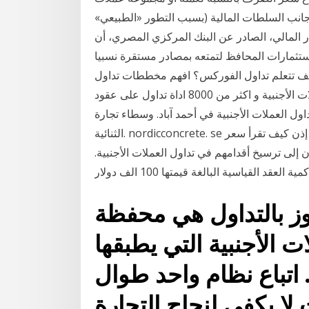
انب السلطات المالية (بسبب التطور «الطبيعي»
ر المالي، الصادر عن البنك المركزي المصري، أن
ستثمارات المحافظ لتمتعه بمصادر مستقرة نسبيا
 كيف تتعلم تداول الفوركس؟ افهم مخططات تداول
الفوركس جيداً فلديك الفرصة و القدرة على تداول العملات الأجنبية و اكثر من 8000 اداة تداول على عقود
اول العملات الأجنبية في أحمد آباد. وسطاء تجارة
الثنائية. nordicconcrete. se تعلم تداول العملات الأجنبية في أحمد آباد. وسطاء تجارة ال إذن كيف تقرأ سعر
 إلى ترسيخ أقدامهم في تداول العملات الأجنبية.
د القياسية البالغة قيمتها 100 الف دولار
ز بالتداول هي محفظة
ت الأجنبية التي يطبقها
 اتباع نظام واحد طوال