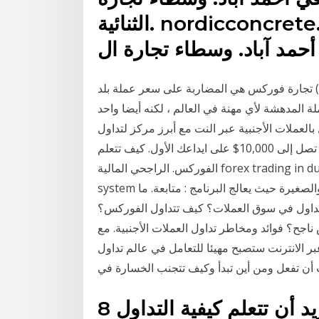
الثنائية. nordicconcrete. se تعلم تداول العملات الأجنبية
حمد آباد. وسطاء تجارة ال
س) تجارة فوركس هي المضاربة على سعر عملة بلد
ة المدهشة لأي مهنة في العالم ، لكنه أيضا واحد
لعملات الأجنبية عبر النت مع أبرز مركز لتداول
العملات الأجنبية عبر الإنترنت واحصل على مكافأة تصل إلى 10,000$ على ايداعك الأول. كيف تتعلم
الفوركس. الراجحي المالية forex trading in dubai legal تداول الانترنت binary options strategy
system تطبيق قاعدة بيانات موجه لشركات المقاولات المتوسطة والصغيرة حيث يعالج البرنامج : متابعة. ما
تداول في سوق العملات؟ كيف تتداول الفوركس؟
ح؟ فوائد ومخاطر تداول العملات الأجنبية. مع
 الانترنت ستصبح مهيئا للتعامل في عالم تداول
ب أن تفعل ومن أين تبدأ وكيف تتجنب الخسارة في
8 كانون الثاني (يناير) 2021 هل تريد أن تتعلم كيفية التداول