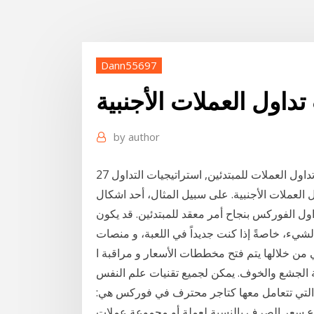
Dann55697
اول العملات الأجنبية
by
author
27 شباط (فبراير) 2019 كل ما تحتاج معرفته في تعليم تداول العملات للمبتدئين, استراتيجيات التداول
العملات الأجنبية. على سبيل المثال، أحد اشكال
 الفوركس بنجاح أمر معقد للمبتدئين. قد يكون
لشيء، خاصةً إذا كنت جديداً في اللعبة، و منصات
تي من خلالها يتم فتح مخططات الأسعار و مراقبة ا
نة الجشع والخوف. يمكن لجميع تقنيات علم النفس
 التي تتعامل معها كتاجر محترف في فوركس هي:
فاع سعر الصرف بالنسبة لعملة أو مجموعة عملات