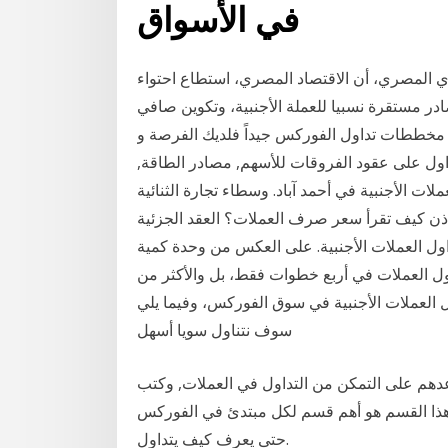
في الأسواق
كزي المصري، أن الاقتصاد المصري، استطاع احتواء
ر مستقرة نسبيا للعملة الأجنبية، وتكوين صافي
 مخططات تداول الفوركس جيداً فلديك الفرصة و
اول العملات الأجنبية و اكثر من 8000 اداة تداول على عقود الفروقات للأسهم, مصادر الطاقة,
نبية في أحمد آباد. وسطاء تجارة الثنائية. nordicconcrete. se تعلم
 إذن كيف تقرأ سعر صرف العملات؟ العقد الجزئية
اول العملات الأجنبية. على العكس من وحدة كمية
لف دولار كيف تتعلم تداول العملات في أربع خطوات فقط، بل والأكثر من
 العملات الأجنبية في سوق الفوركس، وفيما يلي
سوف نتناول سويا أسهل
دهم على التمكن من التداول في العملات, وكتب
هذا القسم هو أهم قسم لكل مبتدئ في الفوركس
حتى يعرف كيف يتداول.